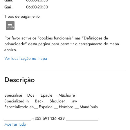
Qua.
06:00-20:30
Qui.
06:00-20:30
Tipos de pagamento
Por favor active os "cookies funcionais" nas "Definições de
privacidade" desta página para permitir o carregamento do mapa
abaixo.
Ver localização no mapa
Descrição
Spécialisé __Dos __ Epaule __ Mâchoire
Specialized in __ Back __ Shoulder __ Jaw
Especializado en__ Espalda __ Hombro __ Mandíbula
_____________ +352 691 136 439 ________________
___________________ MOIEN :) ____________________
Mostrar tudo