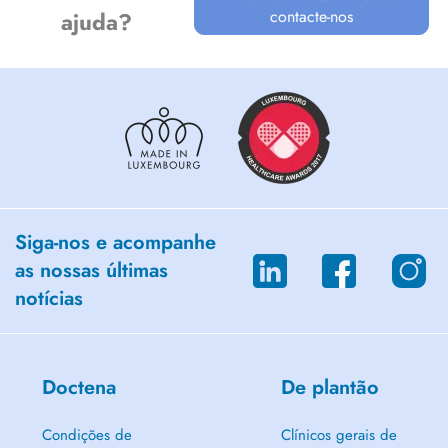
Séances en Anglais et Espagnol possibles
contacte-nos
ajuda?
ADI, à très vite j'espère !
Siga-nos e acompanhe
as nossas últimas
notícias
Doctena
De plantão
Condições de
Clínicos gerais de