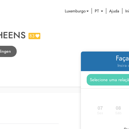
Luxemburgo
PT
Ajuda
In
HEENS
83
dingen
Faça
Insira
07
08
Sex
Sáb