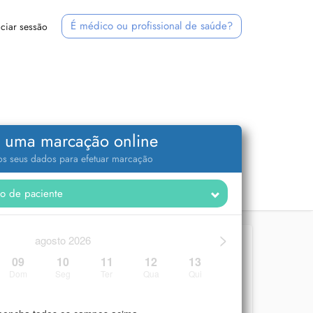
É médico ou profissional de saúde?
iciar sessão
 uma marcação online
 os seus dados para efetuar marcação
>
agosto 2026
09
10
11
12
13
Dom
Seg
Ter
Qua
Qui