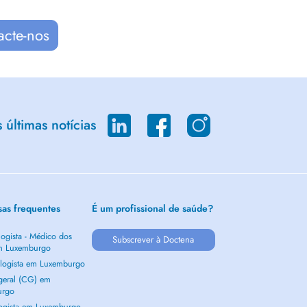
acte-nos
últimas notícias
sas frequentes
É um profissional de saúde?
ogista - Médico dos
Subscrever à Doctena
m Luxemburgo
logista em Luxemburgo
 geral (CG) em
urgo