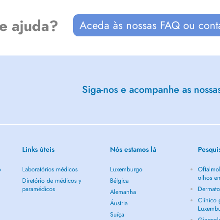
de ajuda?
Aceda às nossas FAQ ou cont
Siga-nos e acompanhe as nossas 
Links úteis
Nós estamos lá
Pesqui
o
Laboratórios médicos
Luxemburgo
Oftalmol
olhos e
Diretório de médicos y
Bélgica
paramédicos
Dermato
Alemanha
Clínico
Áustria
Luxemb
Suíça