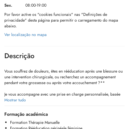
Sex.
08:00-19:00
Por favor active os "cookies funcionais" nas "Definições de
privacidade" desta página para permitir o carregamento do mapa
abaixo.
Ver localização no mapa
Descrição
Vous souffrez de douleurs, êtes en rééducation après une blessure ou
une intervention chirurgicale, ou recherchez un accompagnement
pendant votre grossesse ou après votre accouchement ?**
Je vous accompagne avec une prise en charge personnalisée, basée
sur une évaluation complète de votre situation, afin de vous aider à
Mostrar tudo
retrouver durablement mobilité, confort et qualité de vie.
Formação académica
Kinésithérapeute diplômée d'un Master en kinésithérapie de LUNEX
Formation Thérapie Manuelle
University, je combine thérapie manuelle, exercices thérapeutiques et
Formation Rééducation périnéale féminine
rééducation active pour construire un programme adapté à vos