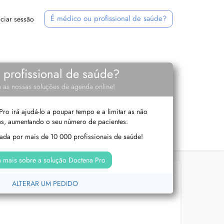
É médico ou profissional de saúde?
iciar sessão
e profissional de saúde?
 as nossas soluções de agenda online!
ro irá ajudá-lo a poupar tempo e a limitar as não
s, aumentando o seu número de pacientes.
izada por mais de 10 000 profissionais de saúde!
 mais sobre a solução Doctena Pro
ALTERAR UM PEDIDO