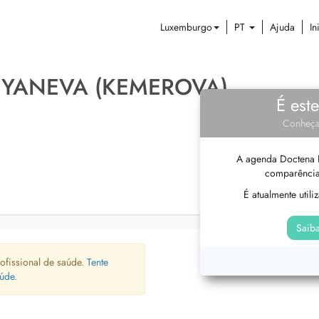
Luxemburgo
PT
Ajuda
In
 YANEVA (KEMEROVA)
É est
Conheça
A agenda Doctena P
comparência
É atualmente util
Saiba
ofissional de saúde.
Tente
úde.