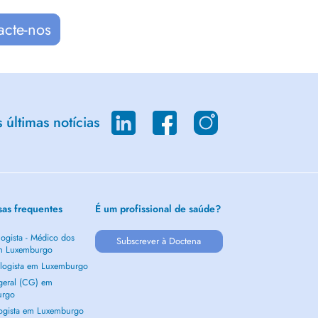
acte-nos
últimas notícias
sas frequentes
É um profissional de saúde?
ogista - Médico dos
Subscrever à Doctena
m Luxemburgo
logista em Luxemburgo
 geral (CG) em
urgo
ogista em Luxemburgo