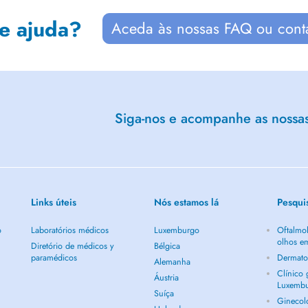
de ajuda?
Aceda às nossas FAQ ou cont
Siga-nos e acompanhe as nossas 
Links úteis
Nós estamos lá
Pesqui
o
Laboratórios médicos
Luxemburgo
Oftalmol
olhos e
Diretório de médicos y
Bélgica
paramédicos
Dermato
Alemanha
Clínico
Áustria
Luxemb
Suíça
Ginecol