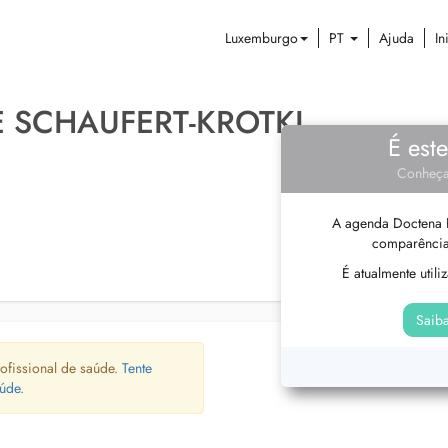
Luxemburgo
PT
Ajuda
In
E SCHAUFERT-KROTKI
É est
Conheça
A agenda Doctena P
comparência
É atualmente util
Saiba
ofissional de saúde.
Tente
úde.