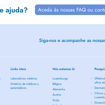
de ajuda?
Aceda às nossas FAQ ou cont
Siga-nos e acompanhe as nossas 
Links úteis
Nós estamos lá
Pesqui
o
Laboratórios médicos
Luxemburgo
Oftalmol
olhos e
Diretório de médicos y
Bélgica
paramédicos
Dermato
Alemanha
Clínico
Áustria
Luxemb
Suíça
Ginecol