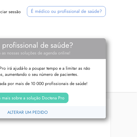
É médico ou profissional de saúde?
iciar sessão
e profissional de saúde?
 as nossas soluções de agenda online!
ro irá ajudá-lo a poupar tempo e a limitar as não
s, aumentando o seu número de pacientes.
izada por mais de 10 000 profissionais de saúde!
 mais sobre a solução Doctena Pro
ALTERAR UM PEDIDO