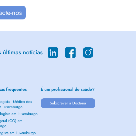
acte-nos
últimas notícias
sas frequentes
É um profissional de saúde?
ogista - Médico dos
Subscrever à Doctena
m Luxemburgo
logista em Luxemburgo
 geral (CG) em
urgo
ogista em Luxemburgo