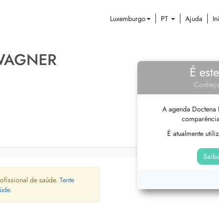
Luxemburgo
PT
Ajuda
In
 WAGNER
É est
Conheça
A agenda Doctena P
comparência
É atualmente util
Saiba
ofissional de saúde.
Tente
úde.