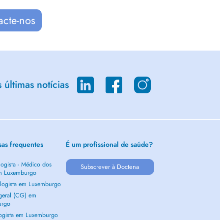
acte-nos
últimas notícias
sas frequentes
É um profissional de saúde?
ogista - Médico dos
Subscrever à Doctena
m Luxemburgo
logista em Luxemburgo
 geral (CG) em
urgo
ogista em Luxemburgo