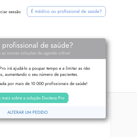
É médico ou profissional de saúde?
iciar sessão
e profissional de saúde?
 as nossas soluções de agenda online!
ro irá ajudá-lo a poupar tempo e a limitar as não
s, aumentando o seu número de pacientes.
izada por mais de 10 000 profissionais de saúde!
 mais sobre a solução Doctena Pro
ALTERAR UM PEDIDO