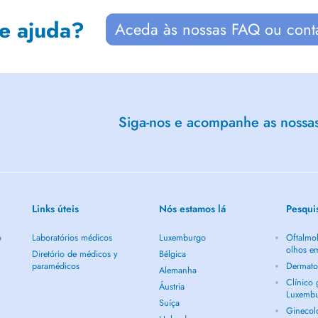
de ajuda?
Aceda às nossas FAQ ou cont
Siga-nos e acompanhe as nossas 
Links úteis
Nós estamos lá
Pesqui
o
Laboratórios médicos
Luxemburgo
Oftalmol
olhos e
Diretório de médicos y
Bélgica
paramédicos
Dermato
Alemanha
Clínico
Áustria
Luxemb
Suíça
Ginecol