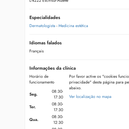
L-4222 Esch-sur-Alzette
Especialidades
Dermatologista
-
Medicina estética
Idiomas falados
Français
Informações da clínica
Horário de
Por favor active os "cookies funci
funcionamento
privacidade" desta página para p
abaixo.
08:30-
Seg.
Ver localização no mapa
17:30
08:30-
Ter.
17:30
08:30-
Qua.
12:30