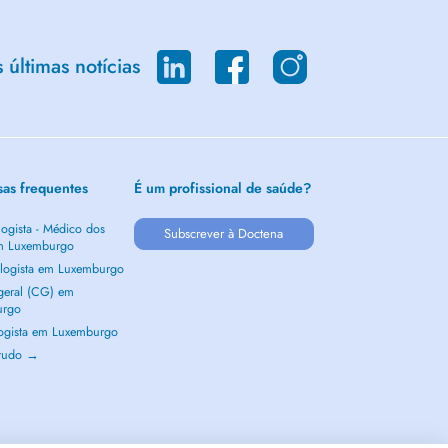
últimas notícias
sas frequentes
É um profissional de saúde?
ogista - Médico dos
Subscrever à Doctena
m Luxemburgo
logista em Luxemburgo
 geral (CG) em
urgo
ogista em Luxemburgo
 tudo →