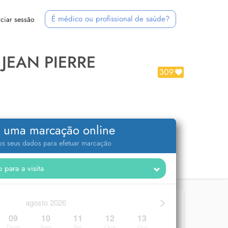
É médico ou profissional de saúde?
iciar sessão
JEAN PIERRE
309
 uma marcação online
 os seus dados para efetuar marcação
>
agosto 2026
09
10
11
12
13
Dom
Seg
Ter
Qua
Qui