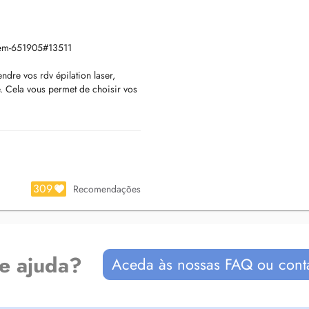
chem-651905#13511
dre vos rdv épilation laser,
ne. Cela vous permet de choisir vos
pigmentation, lifting, tatouage,
ndre un rdv au préalable par
r Jean Pierre Hachem.
ointments for laser hair removal,
eely choose the most suitable time
 pigmentation, lifting, tattoo
309
Recomendações
 an appointment using the profile
de ajuda?
Aceda às nossas FAQ ou cont