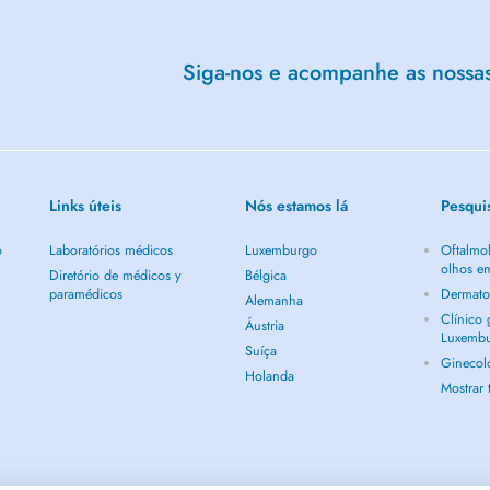
Siga-nos e acompanhe as nossas 
Links úteis
Nós estamos lá
Pesqui
o
Laboratórios médicos
Luxemburgo
Oftalmol
olhos e
Diretório de médicos y
Bélgica
paramédicos
Dermato
Alemanha
Clínico
Áustria
Luxemb
Suíça
Ginecol
Holanda
Mostrar