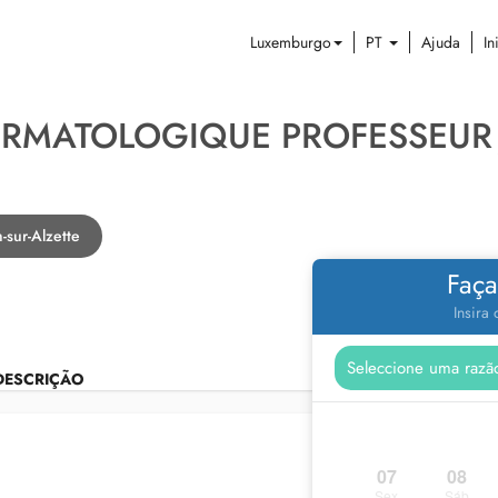
Luxemburgo
PT
Ajuda
In
RMATOLOGIQUE PROFESSEUR 
-sur-Alzette
Faça
Insira
DESCRIÇÃO
07
08
Sex
Sáb