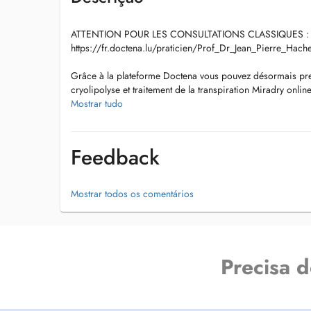
ATTENTION POUR LES CONSULTATIONS CLASSIQUES :
https://fr.doctena.lu/praticien/Prof_Dr_Jean_Pierre_Ha
Grâce à la plateforme Doctena vous pouvez désormais pren
cryolipolyse et traitement de la transpiration Miradry onli
horaires plus librement. Pour les autres lasers (couperose, 
Mostrar tudo
réjuvenation, cicatrices, acné etc) il est préférable de pre
téléphone ou en utilisant Doctena sous la rubrique Prof D
Feedback
Thanks to Doctena platform you can schedule your own app
crylipolysis and Mirady for excessive sweating. You can fr
for your convenience. For all other laser therapies (rosacea,
Mostrar todos os comentários
removal, rejuvenation, scars, acne etc) please call or book
of prof dr Jean Pierre Hachem on Doctena .
Precisa 