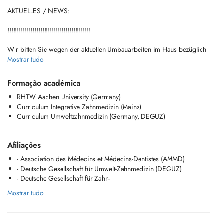
AKTUELLES / NEWS:
!!!!!!!!!!!!!!!!!!!!!!!!!!!!!!!!!!!!!!!!!!!
Wir bitten Sie wegen der aktuellen Umbauarbeiten im Haus bezüglich
der Lärmbelästigung vielmals um Entschuldigen und hoffen zusammen,
Mostrar tudo
dass diese schnellstmöglich abgeschlossen werden.
Formação académica
We sincerely apologize for the current renovation work in the building
RHTW Aachen University (Germany)
regarding noise pollution and hope that this will be completed as soon
Curriculum Integrative Zahnmedizin (Mainz)
as possible.
Curriculum Umweltzahnmedizin (Germany, DEGUZ)
!!!!!!!!!!!!!!!!!!!!!!!!!!!!!!!!!!!!!!!!!!!!!!!
Afiliações
DE
Bei Frau Zahnärztin Frau Stephanie Blommaerts-Ebner können Termin
- Association des Médecins et Médecins-Dentistes (AMMD)
bei Ihr nur telefonisch oder per Mail ausgemacht werden. Sie kann
- Deutsche Gesellschaft für Umwelt-Zahnmedizin (DEGUZ)
leider keine Neupatienten aufnnehmen. Die Online-Buchung hier kann
- Deutsche Gesellschaft für Zahn-
leider für Neupatienten nicht ausgechlossen werden, daher diese
Mostrar tudo
Notwendigkeit.
Neupatienten werden weiterhin gerne durch Herrn Satin empfangen
und ist per doctena Mittwochs, Donnerstags und Freitags buchbar. An