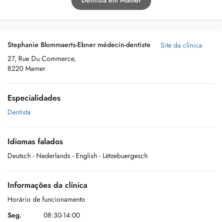
Dentista em Mamer
Stephanie Blommaerts-Ebner médecin-dentiste
Site da clínica
27, Rue Du Commerce,
8220 Mamer
Especialidades
Dentista
Idiomas falados
Deutsch
- Nederlands
- English
- Lëtzebuergesch
Informações da clínica
Horário de funcionamento
Seg.
08:30-14:00