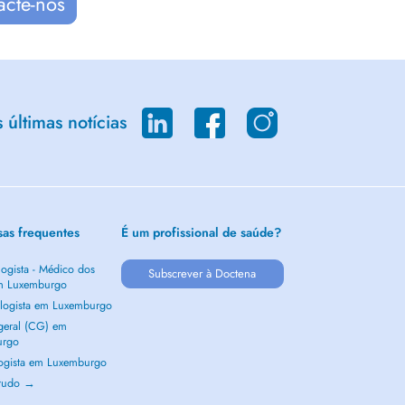
acte-nos
últimas notícias
sas frequentes
É um profissional de saúde?
ogista - Médico dos
Subscrever à Doctena
m Luxemburgo
logista em Luxemburgo
 geral (CG) em
urgo
ogista em Luxemburgo
 tudo →