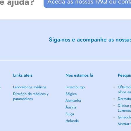
de ajuda?
Aceda às nossas FAQ ou cont
Siga-nos e acompanhe as nossas 
Links úteis
Nós estamos lá
Pesqui
o
Laboratórios médicos
Luxemburgo
Oftalmol
olhos e
Diretório de médicos y
Bélgica
paramédicos
Dermato
Alemanha
Clínico
Áustria
Luxemb
Suíça
Ginecol
Holanda
Mostrar