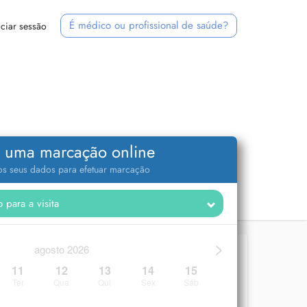
É médico ou profissional de saúde?
iciar sessão
 uma marcação online
 os seus dados para efetuar marcação
>
agosto 2026
11
12
13
14
15
Ter
Qua
Qui
Sex
Sáb