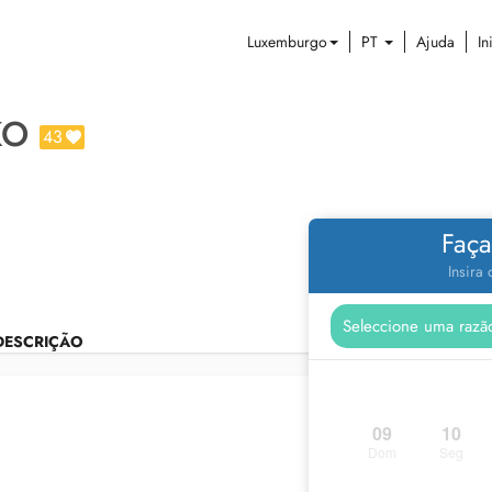
Luxemburgo
PT
Ajuda
In
KO
43
Faça
Insira
DESCRIÇÃO
09
10
Dom
Seg