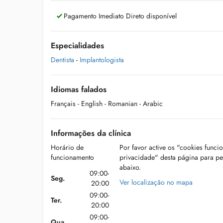
Pagamento Imediato Direto disponível
Especialidades
Dentista
-
Implantologista
Idiomas falados
Français
- English
- Romanian
- Arabic
Informações da clínica
Horário de
Por favor active os "cookies funci
funcionamento
privacidade" desta página para p
abaixo.
09:00-
Seg.
Ver localização no mapa
20:00
09:00-
Ter.
20:00
09:00-
Qua.