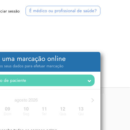
É médico ou profissional de saúde?
iciar sessão
 uma marcação online
 os seus dados para efetuar marcação
>
agosto 2026
09
10
11
12
13
Dom
Seg
Ter
Qua
Qui