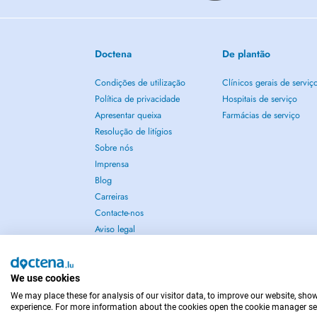
Doctena
De plantão
Condições de utilização
Clínicos gerais de serviç
Política de privacidade
Hospitais de serviço
Apresentar queixa
Farmácias de serviço
Resolução de litígios
Sobre nós
Imprensa
Blog
Carreiras
Contacte-nos
Aviso legal
We use cookies
We may place these for analysis of our visitor data, to improve our website, sho
EM CASO DE EMERGÊNCIA, CONTACTE : 112
experience. For more information about the cookies open the cookie manager se