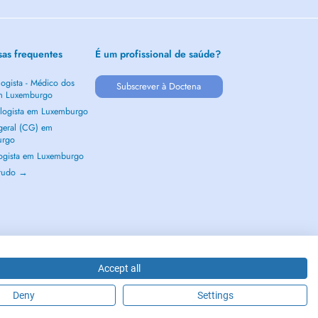
sas frequentes
É um profissional de saúde?
ogista - Médico dos
Subscrever à Doctena
m Luxemburgo
logista em Luxemburgo
 geral (CG) em
urgo
ogista em Luxemburgo
 tudo →
Accept all
Deny
Settings
2026 - DOCTENA S.A. 42, Rue de la Vallée, L-2661 Luxembourg