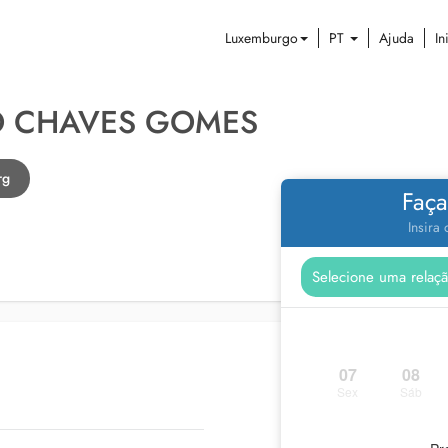
Luxemburgo
PT
Ajuda
In
 CHAVES GOMES
rg
Faça
Insira
07
08
Sex
Sáb