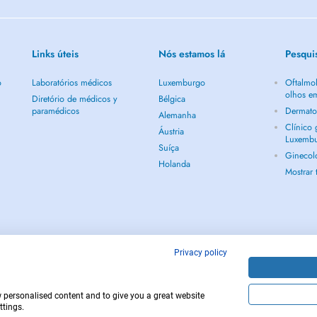
Links úteis
Nós estamos lá
Pesqui
o
Laboratórios médicos
Luxemburgo
Oftalmol
olhos e
Diretório de médicos y
Bélgica
paramédicos
Dermato
Alemanha
Clínico
Áustria
Luxemb
Suíça
Ginecol
Holanda
Mostrar
Privacy policy
w personalised content and to give you a great website
Copyright © 
ttings.