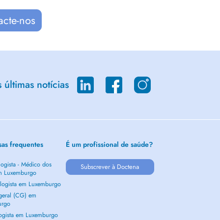
acte-nos
últimas notícias
sas frequentes
É um profissional de saúde?
ogista - Médico dos
Subscrever à Doctena
m Luxemburgo
logista em Luxemburgo
 geral (CG) em
urgo
ogista em Luxemburgo