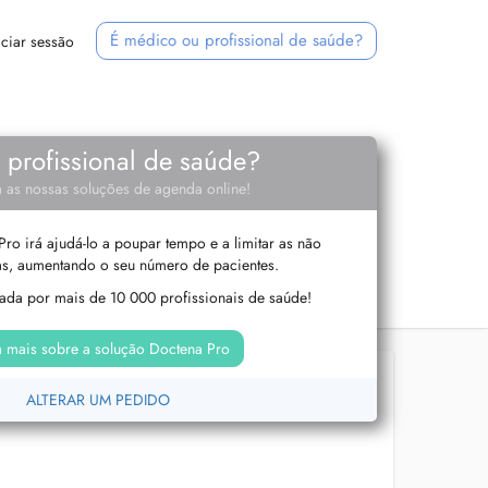
É médico ou profissional de saúde?
iciar sessão
e profissional de saúde?
 as nossas soluções de agenda online!
ro irá ajudá-lo a poupar tempo e a limitar as não
s, aumentando o seu número de pacientes.
izada por mais de 10 000 profissionais de saúde!
 mais sobre a solução Doctena Pro
ALTERAR UM PEDIDO