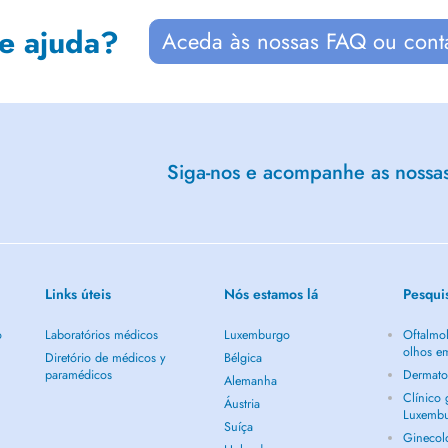
de ajuda?
Aceda às nossas FAQ ou cont
Siga-nos e acompanhe as nossas 
Links úteis
Nós estamos lá
Pesqui
o
Laboratórios médicos
Luxemburgo
Oftalmol
olhos e
Diretório de médicos y
Bélgica
paramédicos
Dermato
Alemanha
Clínico
Áustria
Luxemb
Suíça
Ginecol