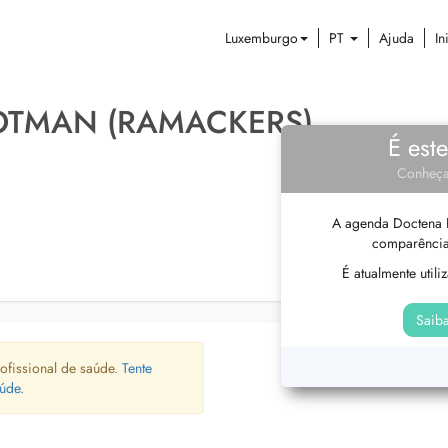
Luxemburgo
PT
Ajuda
In
OTMAN (RAMACKERS)
É est
Conheça
A agenda Doctena P
comparência
É atualmente util
Saiba
ofissional de saúde.
Tente
úde.