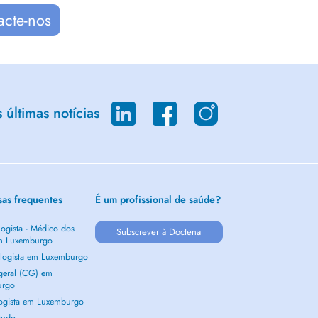
acte-nos
últimas notícias
sas frequentes
É um profissional de saúde?
ogista - Médico dos
Subscrever à Doctena
m Luxemburgo
logista em Luxemburgo
 geral (CG) em
urgo
ogista em Luxemburgo