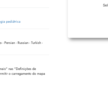
Sel
gia pediátrica
no
- Persian
- Russian
- Turkish
-
onais" nas "Definições de
ermitir o carregamento do mapa