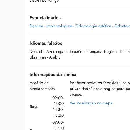
L-8041 Bertrange
Especialidades
Dentista
-
Implantologista
-
Odontologia estética
-
Odontolo
Idiomas falados
Deutsch
- Azerbaijani
- Español
- Français
- English
- Italia
Ukrainian
- Arabic
Informações da clínica
Horário de
Por favor active os "cookies funci
funcionamento
privacidade" desta página para p
abaixo.
09:00-
Ver localização no mapa
13:00
Seg.
14:30-
18:30
09:00-
13:00