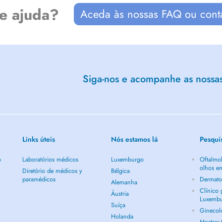
de ajuda?
Aceda às nossas FAQ ou cont
Siga-nos e acompanhe as nossas 
Links úteis
Nós estamos lá
Pesqui
o
Laboratórios médicos
Luxemburgo
Oftalmol
olhos e
Diretório de médicos y
Bélgica
paramédicos
Dermato
Alemanha
Clínico
Áustria
Luxemb
Suíça
Ginecol
Holanda