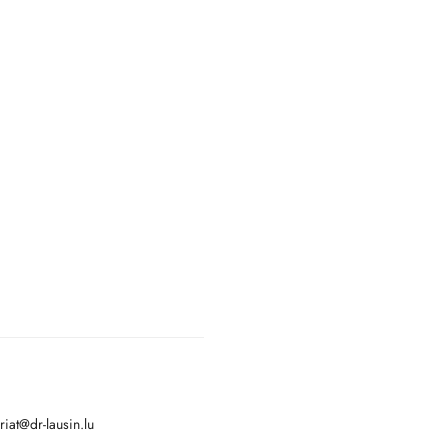
riat@dr-lausin.lu