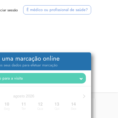
É médico ou profissional de saúde?
iciar sessão
 uma marcação online
 os seus dados para efetuar marcação
>
agosto 2026
10
11
12
13
14
Seg
Ter
Qua
Qui
Sex