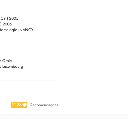
ANCY ) 2005
Y) 2006
rodontologie (NANCY)
e Orale
du Luxembourg
1228
Recomendações