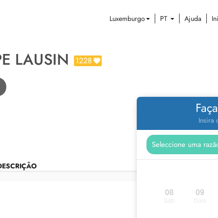
Luxemburgo
PT
Ajuda
In
PE LAUSIN
1228
Faça
Insira
DESCRIÇÃO
08
09
Sáb
Dom