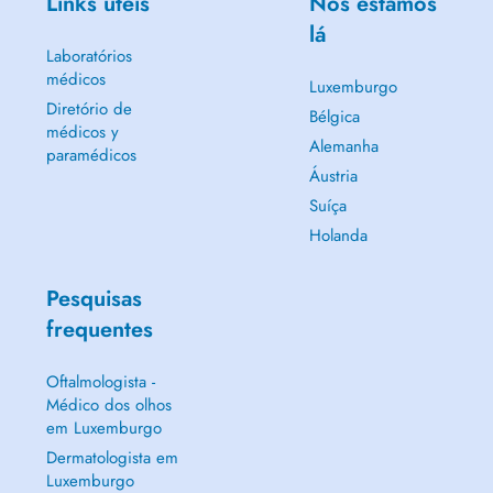
Links úteis
Nós estamos
lá
Laboratórios
médicos
Luxemburgo
Diretório de
Bélgica
médicos y
Alemanha
paramédicos
Áustria
Suíça
Holanda
Pesquisas
frequentes
Oftalmologista -
Médico dos olhos
em Luxemburgo
Dermatologista em
Luxemburgo