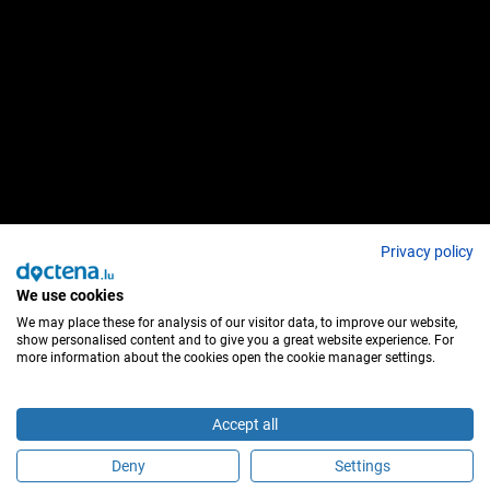
Privacy policy
We use cookies
We may place these for analysis of our visitor data, to improve our website,
show personalised content and to give you a great website experience. For
more information about the cookies open the cookie manager settings.
Accept all
Deny
Settings
É este profissional de saúde?