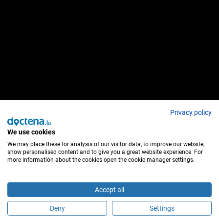
Privacy policy
We use cookies
We may place these for analysis of our visitor data, to improve our website,
show personalised content and to give you a great website experience. For
more information about the cookies open the cookie manager settings.
Accept all
Deny
Settings
É este profissional de saúde?