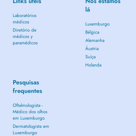
Links úteis
Nós estamos
lá
Laboratórios
médicos
Luxemburgo
Diretório de
Bélgica
médicos y
Alemanha
paramédicos
Áustria
Suíça
Holanda
Pesquisas
frequentes
Oftalmologista -
Médico dos olhos
em Luxemburgo
Dermatologista em
Luxemburgo