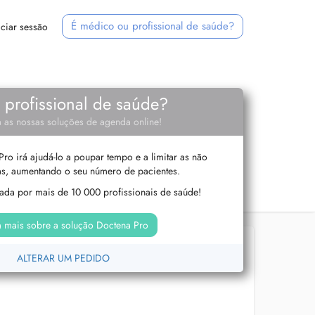
É médico ou profissional de saúde?
iciar sessão
e profissional de saúde?
 as nossas soluções de agenda online!
ro irá ajudá-lo a poupar tempo e a limitar as não
s, aumentando o seu número de pacientes.
izada por mais de 10 000 profissionais de saúde!
 mais sobre a solução Doctena Pro
ALTERAR UM PEDIDO