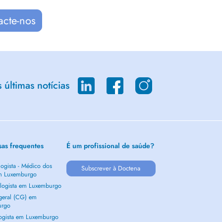
acte-nos
últimas notícias
sas frequentes
É um profissional de saúde?
ogista - Médico dos
Subscrever à Doctena
m Luxemburgo
logista em Luxemburgo
 geral (CG) em
urgo
ogista em Luxemburgo