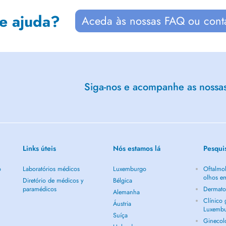
de ajuda?
Aceda às nossas FAQ ou cont
Siga-nos e acompanhe as nossas 
Links úteis
Nós estamos lá
Pesqui
o
Laboratórios médicos
Luxemburgo
Oftalmol
olhos e
Diretório de médicos y
Bélgica
paramédicos
Dermato
Alemanha
Clínico
Áustria
Luxemb
Suíça
Ginecol