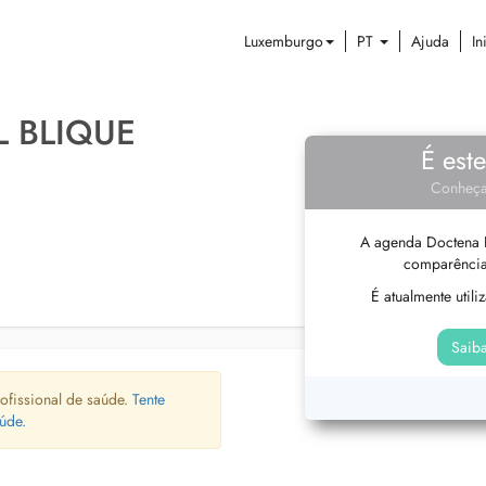
Luxemburgo
PT
Ajuda
In
L BLIQUE
É est
Conheça
A agenda Doctena P
comparência
É atualmente util
Saiba
ofissional de saúde.
Tente
úde.