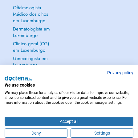
Oftalmologista -
Médico dos olhos
em Luxemburgo
Dermatologista em
Luxemburgo
Clínico geral (CG)
em Luxemburgo
Ginecologista em
Luxemburgo
Mostrar tudo →
Privacy policy
We use cookies
We may place these for analysis of our visitor data, to improve our website,
show personalised content and to give you a great website experience. For
more information about the cookies open the cookie manager settings.
EM CASO DE EMERGÊNCIA, CONTACTE : 112
Copyright © 2026 - DOCTENA S.A. 42, Rue de la Vallée, L-2661 Luxembourg
Accept all
Deny
Settings
Faça uma marcação online