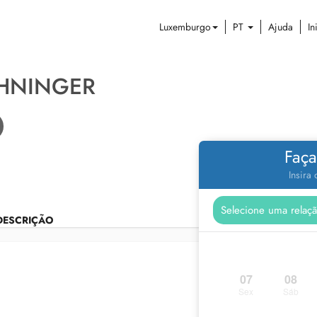
Luxemburgo
PT
Ajuda
In
EHNINGER
Faça
Insira
DESCRIÇÃO
07
08
Sex
Sáb