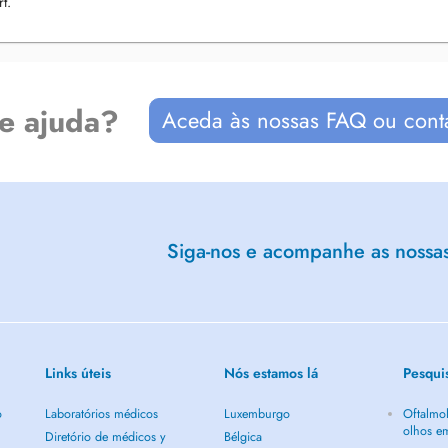
t.
spezifisch, dass der Termin bei
cht möglich.
de ajuda?
Aceda às nossas FAQ ou cont
.
tiful town Diekirch!
Siga-nos e acompanhe as nossas 
lling to simplify procedures.
oment.
Links úteis
Nós estamos lá
Pesqui
o
Laboratórios médicos
Luxemburgo
Oftalmol
olhos e
Diretório de médicos y
Bélgica