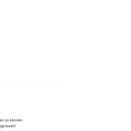
len zu können.
egrüssen!