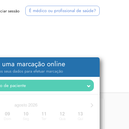
É médico ou profissional de saúde?
iciar sessão
 uma marcação online
 os seus dados para efetuar marcação
>
agosto 2026
09
10
11
12
13
Dom
Seg
Ter
Qua
Qui