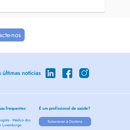
acte-nos
últimas notícias
sas frequentes
É um profissional de saúde?
ogista - Médico dos
Subscrever à Doctena
m Luxemburgo