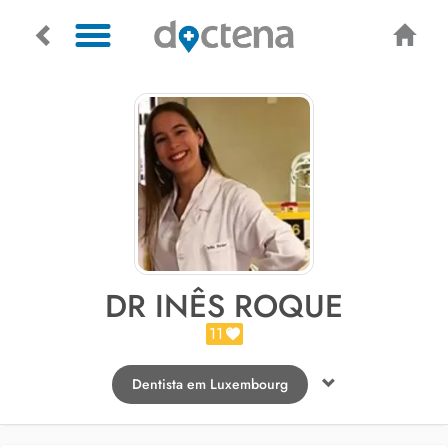
DR INÊS ROQUE
11
Dentista em Luxembourg