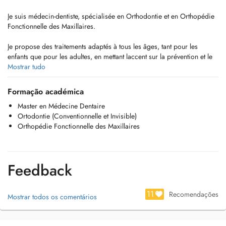
Je suis médecin-dentiste, spécialisée en Orthodontie et en Orthopédie
Fonctionnelle des Maxillaires.
Je propose des traitements adaptés à tous les âges, tant pour les
enfants que pour les adultes, en mettant laccent sur la prévention et le
suivi précoce des troubles dento-faciaux. Mon objectif est de corriger
Mostrar tudo
les déséquilibres fonctionnels et squelettiques dès les premières
étapes, afin de favoriser un développement harmonieux des dents et
Formação académica
des maxillaires.
Master en Médecine Dentaire
Ortodontie (Conventionnelle et Invisible)
Je propose différents types de traitements orthodontiques, allant de
Orthopédie Fonctionnelle des Maxillaires
l'orthodontie conventionnelle aux aligneurs invisibles, toujours avec
une approche personnalisée et fondée sur les techniques les plus
modernes.
Feedback
Vous pouvez compter sur moi pour un accompagnement attentif et de
qualité, visant à préserver votre santé bucco-dentaire sur le long terme.
11
Recomendações
Mostrar todos os comentários