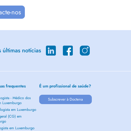
acte-nos
últimas notícias
sas frequentes
É um profissional de saúde?
ogista - Médico dos
Subscrever à Doctena
m Luxemburgo
logista em Luxemburgo
 geral (CG) em
urgo
ogista em Luxemburgo