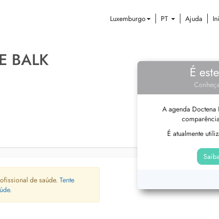
Luxemburgo
PT
Ajuda
In
E BALK
É est
Conheça
A agenda Doctena P
comparência
É atualmente util
Saiba
ofissional de saúde.
Tente
úde.