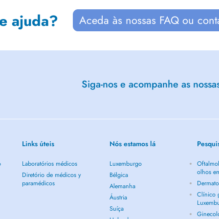
de ajuda?
Aceda às nossas FAQ ou cont
Siga-nos e acompanhe as nossas 
Links úteis
Nós estamos lá
Pesqui
o
Laboratórios médicos
Luxemburgo
Oftalmol
olhos e
Diretório de médicos y
Bélgica
paramédicos
Dermato
Alemanha
Clínico
Áustria
Luxemb
Suíça
Ginecol