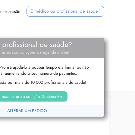
É médico ou profissional de saúde?
iciar sessão
e profissional de saúde?
 as nossas soluções de agenda online!
ro irá ajudá-lo a poupar tempo e a limitar as não
s, aumentando o seu número de pacientes.
izada por mais de 10 000 profissionais de saúde!
 mais sobre a solução Doctena Pro
ALTERAR UM PEDIDO