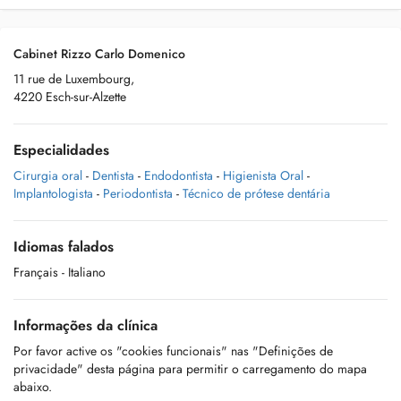
Cabinet Rizzo Carlo Domenico
11 rue de Luxembourg,
4220 Esch-sur-Alzette
Especialidades
Cirurgia oral
-
Dentista
-
Endodontista
-
Higienista Oral
-
Implantologista
-
Periodontista
-
Técnico de prótese dentária
Idiomas falados
Français
- Italiano
Informações da clínica
Por favor active os "cookies funcionais" nas "Definições de
privacidade" desta página para permitir o carregamento do mapa
abaixo.