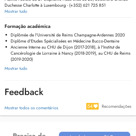
Duchesse Charlotte à Luxembourg - (+352) 621 725 851
Mostrar tudo
I provide health services as an expert in oral surgery and maxillo-facial
prostheses only. I do not provide general dental care.
Formação académica
Diplômée de l'Université de Reims Champagne-Ardennes 2020
Diplôme d'Etudes Spécialisées en Médecine Bucco-Dentaire
Ancienne Interne au CHU de Dijon (2017-2018), à l'Institut de
Cancérologie de Lorraine à Nancy (2018-2019), au CHU de Reims
(2019-2020)
Mostrar tudo
Feedback
54
Recomendações
Mostrar todos os comentários
Precisa de