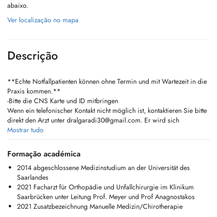
abaixo.
Ver localização no mapa
Descrição
**Echte Notfallpatienten können ohne Termin und mit Wartezeit in die
Praxis kommen.**
-Bitte die CNS Karte und ID mitbringen
Wenn ein telefonischer Kontakt nicht möglich ist, kontaktieren Sie bitte
direkt den Arzt unter
dralgaradi30@gmail.com
. Er wird sich
persönlich um Ihr Anliegen kümmern.
Mostrar tudo
**Genuine emergency patients may come to the practice without an
Formação académica
appointment, but should expect waiting times.
2014 abgeschlossene Medizinstudium an der Universität des
Please bring your CNS card and your ID with you!
Saarlandes
** If phone contact is not possible, please contact the doctor directly
2021 Facharzt für Orthopädie und Unfallchirurgie im Klinikum
at
dralgaradi30@gmail.com
. He will personally take care of your
Saarbrücken unter Leitung Prof. Meyer und Prof Anagnostakos
matter.
2021 Zusatzbezeichnung Manuelle Medizin/Chirotherapie