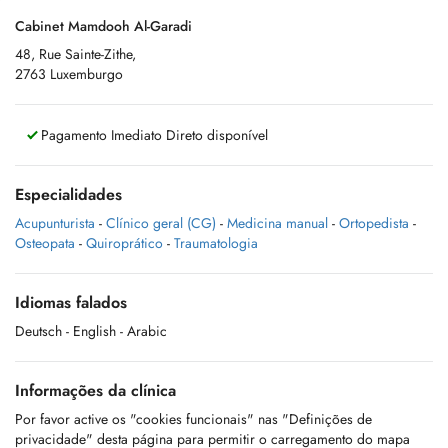
Cabinet Mamdooh Al-Garadi
48, Rue Sainte-Zithe,
2763 Luxemburgo
Pagamento Imediato Direto disponível
Especialidades
Acupunturista
-
Clínico geral (CG)
-
Medicina manual
-
Ortopedista
-
Osteopata
-
Quiroprático
-
Traumatologia
Idiomas falados
Deutsch
- English
- Arabic
Informações da clínica
Por favor active os "cookies funcionais" nas "Definições de
privacidade" desta página para permitir o carregamento do mapa