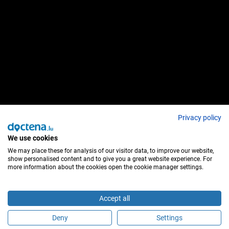
Privacy policy
We use cookies
We may place these for analysis of our visitor data, to improve our website,
show personalised content and to give you a great website experience. For
more information about the cookies open the cookie manager settings.
Accept all
Deny
Settings
É este profissional de saúde?