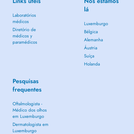
Links úteis
Nós estamos
lá
Laboratórios
médicos
Luxemburgo
Diretório de
Bélgica
médicos y
Alemanha
paramédicos
Áustria
Suíça
Holanda
Pesquisas
frequentes
Oftalmologista -
Médico dos olhos
em Luxemburgo
Dermatologista em
Luxemburgo