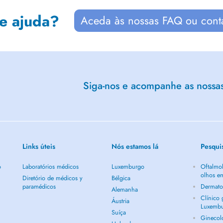
de ajuda?
Aceda às nossas FAQ ou cont
Siga-nos e acompanhe as nossas 
Links úteis
Nós estamos lá
Pesqui
o
Laboratórios médicos
Luxemburgo
Oftalmol
olhos e
Diretório de médicos y
Bélgica
paramédicos
Dermato
Alemanha
Clínico
Áustria
Luxemb
Suíça
Ginecol