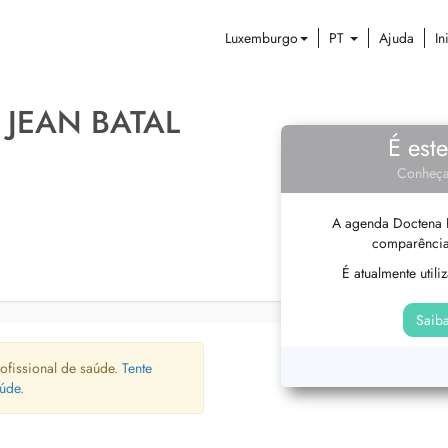
Luxemburgo
PT
Ajuda
In
 JEAN BATAL
É est
Conheça
A agenda Doctena P
comparência
É atualmente util
Saiba
ofissional de saúde.
Tente
úde.