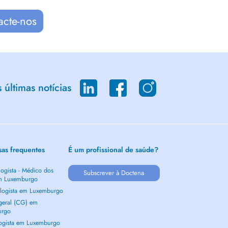
acte-nos
últimas notícias
sas frequentes
É um profissional de saúde?
ogista - Médico dos
Subscrever à Doctena
m Luxemburgo
logista em Luxemburgo
 geral (CG) em
urgo
ogista em Luxemburgo