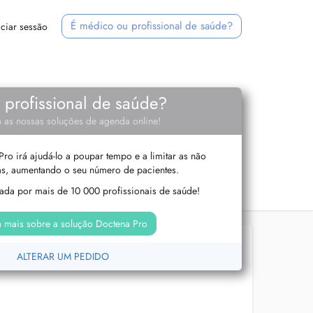
É médico ou profissional de saúde?
iciar sessão
e profissional de saúde?
 as nossas soluções de agenda online!
ro irá ajudá-lo a poupar tempo e a limitar as não
s, aumentando o seu número de pacientes.
izada por mais de 10 000 profissionais de saúde!
 mais sobre a solução Doctena Pro
ALTERAR UM PEDIDO