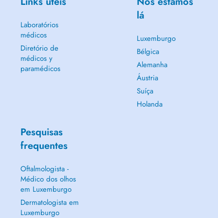
Links úteis
Nós estamos
lá
Laboratórios
médicos
Luxemburgo
Diretório de
Bélgica
médicos y
Alemanha
paramédicos
Áustria
Suíça
Holanda
Pesquisas
frequentes
Oftalmologista -
Médico dos olhos
em Luxemburgo
Dermatologista em
Luxemburgo