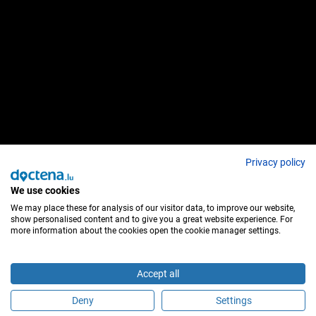
Privacy policy
We use cookies
We may place these for analysis of our visitor data, to improve our website,
show personalised content and to give you a great website experience. For
more information about the cookies open the cookie manager settings.
Accept all
Deny
Settings
É este profissional de saúde?