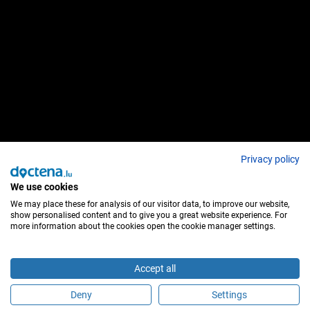
Privacy policy
We use cookies
We may place these for analysis of our visitor data, to improve our website,
show personalised content and to give you a great website experience. For
more information about the cookies open the cookie manager settings.
Accept all
Deny
Settings
É este profissional de saúde?