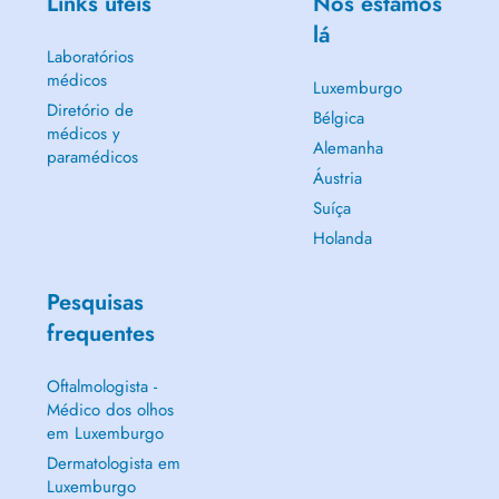
Links úteis
Nós estamos
lá
Laboratórios
médicos
Luxemburgo
Diretório de
Bélgica
médicos y
Alemanha
paramédicos
Áustria
Suíça
Holanda
Pesquisas
frequentes
Oftalmologista -
Médico dos olhos
em Luxemburgo
Dermatologista em
Luxemburgo