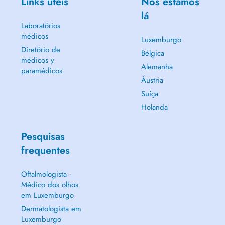
Links úteis
Nós estamos
lá
Laboratórios
médicos
Luxemburgo
Diretório de
Bélgica
médicos y
Alemanha
paramédicos
Áustria
Suíça
Holanda
Pesquisas
frequentes
Oftalmologista -
Médico dos olhos
em Luxemburgo
Dermatologista em
Luxemburgo