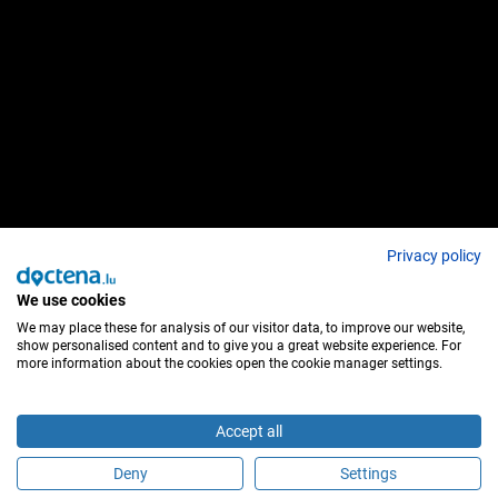
Privacy policy
We use cookies
We may place these for analysis of our visitor data, to improve our website,
show personalised content and to give you a great website experience. For
more information about the cookies open the cookie manager settings.
Accept all
Deny
Settings
É este profissional de saúde?