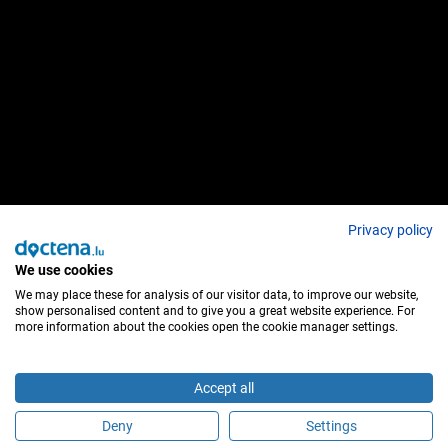
Privacy policy
We use cookies
We may place these for analysis of our visitor data, to improve our website,
show personalised content and to give you a great website experience. For
more information about the cookies open the cookie manager settings.
Accept all
Deny
Settings
É este profissional de saúde?