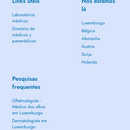
Links úteis
Nós estamos
lá
Laboratórios
médicos
Luxemburgo
Diretório de
Bélgica
médicos y
Alemanha
paramédicos
Áustria
Suíça
Holanda
Pesquisas
frequentes
Oftalmologista -
Médico dos olhos
em Luxemburgo
Dermatologista em
Luxemburgo