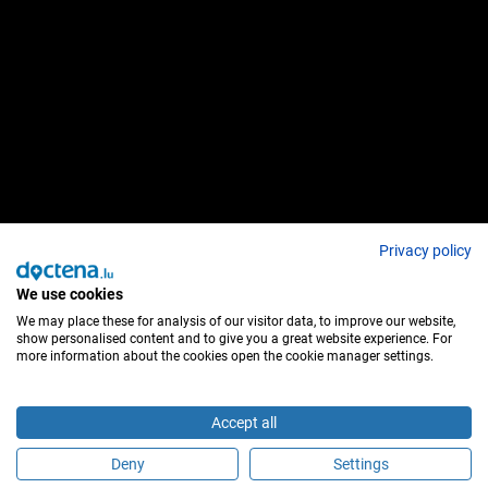
Privacy policy
We use cookies
We may place these for analysis of our visitor data, to improve our website,
show personalised content and to give you a great website experience. For
more information about the cookies open the cookie manager settings.
Accept all
Deny
Settings
É este profissional de saúde?