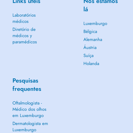
Links úteis
Nós estamos
lá
Laboratórios
médicos
Luxemburgo
Diretório de
Bélgica
médicos y
Alemanha
paramédicos
Áustria
Suíça
Holanda
Pesquisas
frequentes
Oftalmologista -
Médico dos olhos
em Luxemburgo
Dermatologista em
Luxemburgo