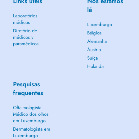
Links úteis
Nós estamos
lá
Laboratórios
médicos
Luxemburgo
Diretório de
Bélgica
médicos y
Alemanha
paramédicos
Áustria
Suíça
Holanda
Pesquisas
frequentes
Oftalmologista -
Médico dos olhos
em Luxemburgo
Dermatologista em
Luxemburgo