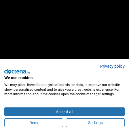
Privacy policy
We use cookies
We may place these for analysis of our visitor data, to improve our website,
show personalised content and to give you a great website experience. For
more information about the cookies open the cookie manager settings.
Accept all
Deny
Settings
É este profissional de saúde?