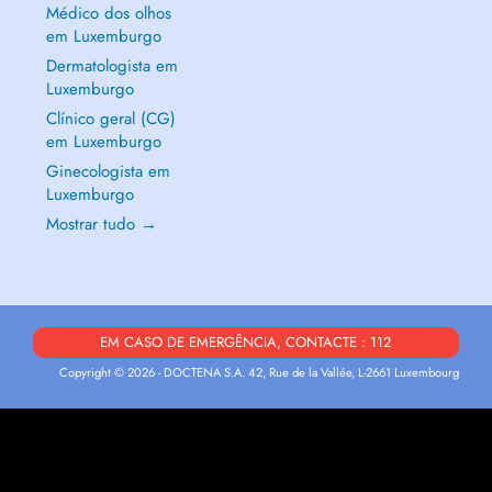
Médico dos olhos
em Luxemburgo
Dermatologista em
Luxemburgo
Clínico geral (CG)
em Luxemburgo
Ginecologista em
Luxemburgo
Mostrar tudo →
EM CASO DE EMERGÊNCIA, CONTACTE : 112
Copyright © 2026 - DOCTENA S.A. 42, Rue de la Vallée, L-2661 Luxembourg