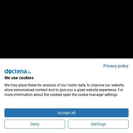
Privacy policy
We use cookies
We may place these for analysis of our visitor data, to improve our website,
show personalised content and to give you a great website experience. For
more information about the cookies open the cookie manager settings.
Accept all
Deny
Settings
Faça uma marcação online