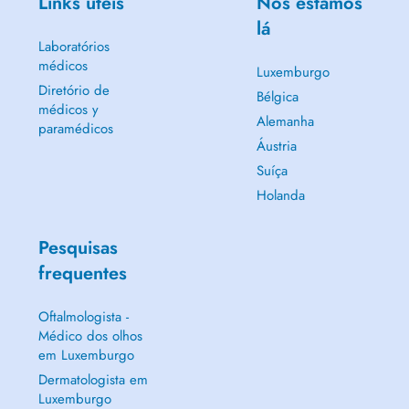
Links úteis
Nós estamos
lá
Laboratórios
médicos
Luxemburgo
Diretório de
Bélgica
médicos y
Alemanha
paramédicos
Áustria
Suíça
Holanda
Pesquisas
frequentes
Oftalmologista -
Médico dos olhos
em Luxemburgo
Dermatologista em
Luxemburgo