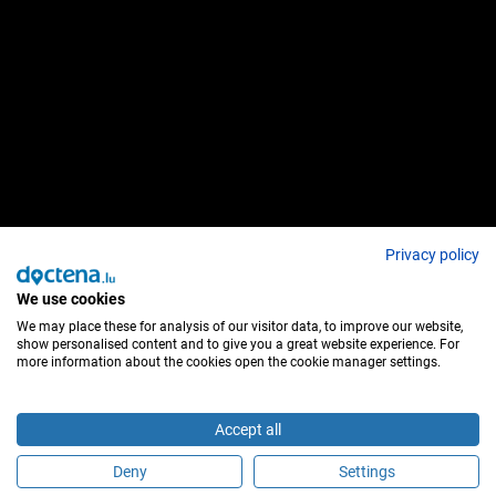
Privacy policy
We use cookies
We may place these for analysis of our visitor data, to improve our website,
show personalised content and to give you a great website experience. For
more information about the cookies open the cookie manager settings.
Accept all
Deny
Settings
É este profissional de saúde?