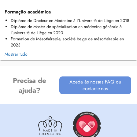
- Consultation de suivi des maladies chroniques
- Consultations pédiatriques
Formação académica
- Petite chirurgie: réalisation d'actes chirurgicaux simples au cabinet
Diplôme de Docteur en Médecine à l'Université de Liège en 2018
(ex: sutures, retrait de petites lésions cutanées)
Diplôme de Master de spécialisation en médecine générale à
- Dermoscopie: dépistage et surveillance des grains de beauté
l’université de Liège en 2020
Formation de Mésothérapie, société belge de mésothérapie en
2023
Mostrar tudo
Precisa de
Aceda às nossas FAQ ou
contacte-nos
ajuda?