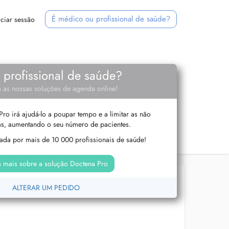
É médico ou profissional de saúde?
iciar sessão
e profissional de saúde?
 as nossas soluções de agenda online!
ro irá ajudá-lo a poupar tempo e a limitar as não
s, aumentando o seu número de pacientes.
izada por mais de 10 000 profissionais de saúde!
 mais sobre a solução Doctena Pro
ALTERAR UM PEDIDO