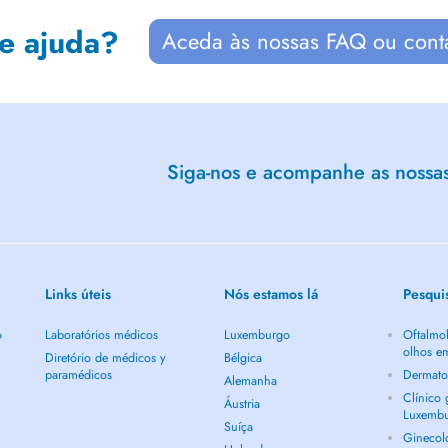
de ajuda?
Aceda às nossas FAQ ou cont
Siga-nos e acompanhe as nossas 
Links úteis
Nós estamos lá
Pesqui
o
Laboratórios médicos
Luxemburgo
Oftalmol
olhos e
Diretório de médicos y
Bélgica
paramédicos
Dermato
Alemanha
Clínico
Áustria
Luxemb
Suíça
Ginecol