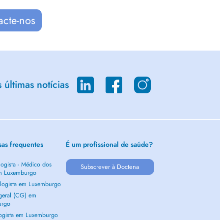
acte-nos
últimas notícias
sas frequentes
É um profissional de saúde?
ogista - Médico dos
Subscrever à Doctena
m Luxemburgo
logista em Luxemburgo
 geral (CG) em
urgo
ogista em Luxemburgo