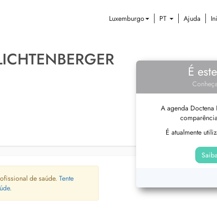
Luxemburgo
PT
Ajuda
In
 LICHTENBERGER
É est
Conheça
A agenda Doctena P
comparência
É atualmente util
Saiba
ofissional de saúde.
Tente
úde.