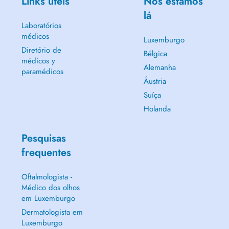
Links úteis
Nós estamos
lá
Laboratórios
médicos
Luxemburgo
Diretório de
Bélgica
médicos y
Alemanha
paramédicos
Áustria
Suíça
Holanda
Pesquisas
frequentes
Oftalmologista -
Médico dos olhos
em Luxemburgo
Dermatologista em
Luxemburgo