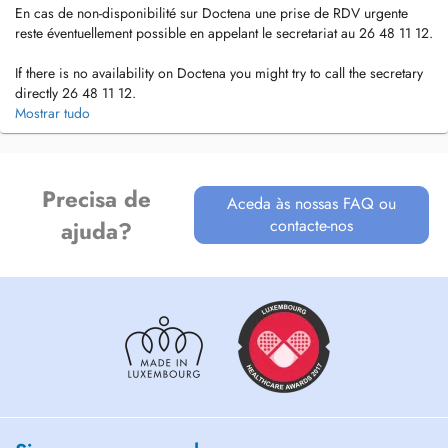
En cas de non-disponibilité sur Doctena une prise de RDV urgente
reste éventuellement possible en appelant le secretariat au 26 48 11 12.
If there is no availability on Doctena you might try to call the secretary
directly 26 48 11 12.
Mostrar tudo
Pour les cas urgents en soirée ou le weekend veuillez vous adresser à
la Maison Médicale.
For urgent medical advice in the evening or during the weekend,
please contact the Maison Médicale.
Precisa de
Aceda às nossas FAQ ou
contacte-nos
ajuda?
Maison Médicale
23, Val Fleuri L-1526
Luxembourg
Cursus: