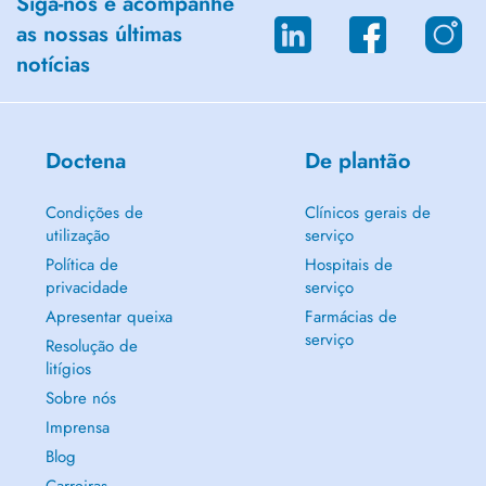
Siga-nos e acompanhe
Etudes de médecine à l'Université Libre de Bruxelles 2000-2007
as nossas últimas
notícias
Formation Spécifique de Médecine Générale à l'Université du
Luxembourg 2007-2009
Doctena
De plantão
Autre activité: Haus Omega depuis 2010
Condições de
Clínicos gerais de
utilização
serviço
Política de
Hospitais de
privacidade
serviço
Apresentar queixa
Farmácias de
serviço
Resolução de
litígios
Sobre nós
Imprensa
Blog