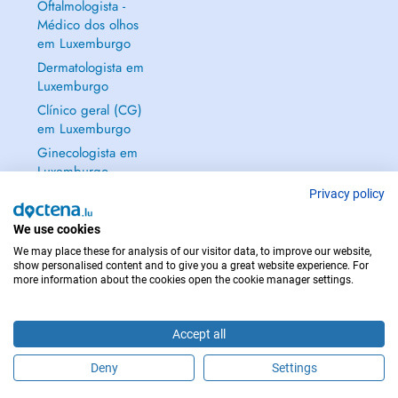
Oftalmologista -
Médico dos olhos
em Luxemburgo
Dermatologista em
Luxemburgo
Clínico geral (CG)
em Luxemburgo
Ginecologista em
Luxemburgo
Mostrar tudo →
Privacy policy
We use cookies
We may place these for analysis of our visitor data, to improve our website,
show personalised content and to give you a great website experience. For
more information about the cookies open the cookie manager settings.
EM CASO DE EMERGÊNCIA, CONTACTE : 112
Copyright © 2026 - DOCTENA S.A. 42, Rue de la Vallée, L-2661 Luxembourg
Accept all
Deny
Settings
Faça uma marcação online