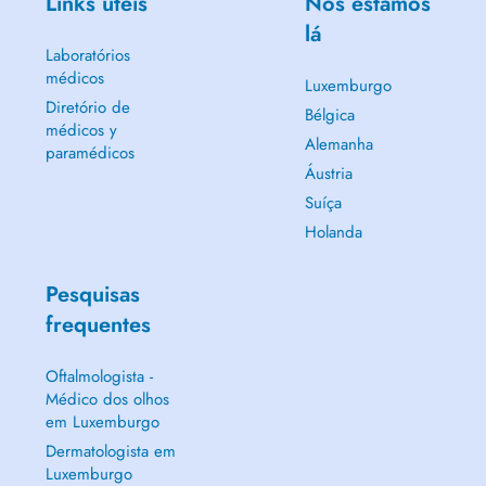
Links úteis
Nós estamos
lá
Laboratórios
médicos
Luxemburgo
Diretório de
Bélgica
médicos y
Alemanha
paramédicos
Áustria
Suíça
Holanda
Pesquisas
frequentes
Oftalmologista -
Médico dos olhos
em Luxemburgo
Dermatologista em
Luxemburgo