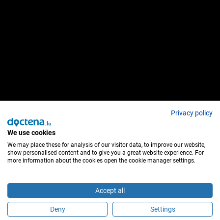
Privacy policy
We use cookies
We may place these for analysis of our visitor data, to improve our website,
show personalised content and to give you a great website experience. For
more information about the cookies open the cookie manager settings.
Accept all
Deny
Settings
É este profissional de saúde?