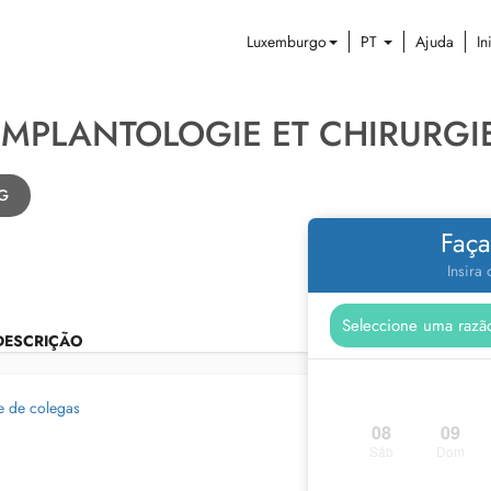
Luxemburgo
PT
Ajuda
In
IMPLANTOLOGIE ET CHIRURGI
RG
Faça
Insira
DESCRIÇÃO
e de colegas
08
09
Sáb
Dom