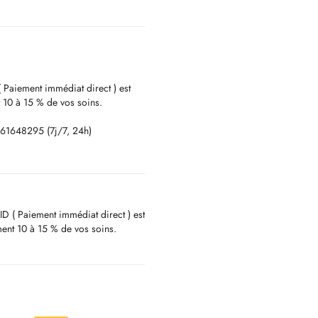
( Paiement immédiat direct ) est
 10 à 15 % de vos soins.
661648295 (7j/7, 24h)
ologie dentaire
 et à votre service.
ID ( Paiement immédiat direct ) est
ent 10 à 15 % de vos soins.
irurgie des dents de sagesses,
urire.