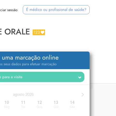
É médico ou profissional de saúde?
iciar sessão
E ORALE
123
 uma marcação online
 os seus dados para efetuar marcação
>
agosto 2026
10
11
12
13
14
Seg
Ter
Qua
Qui
Sex