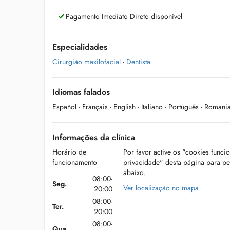
Pagamento Imediato Direto disponível
Especialidades
Cirurgião maxilofacial
-
Dentista
Idiomas falados
Español
- Français
- English
- Italiano
- Português
- Romani
Informações da clínica
Horário de
Por favor active os "cookies funci
funcionamento
privacidade" desta página para p
abaixo.
08:00-
Seg.
Ver localização no mapa
20:00
08:00-
Ter.
20:00
08:00-
Qua.