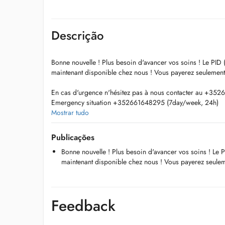
Descrição
Bonne nouvelle ! Plus besoin d'avancer vos soins ! Le PID 
maintenant disponible chez nous ! Vous payerez seulement
En cas d'urgence n'hésitez pas à nous contacter au +352
Emergency situation +352661648295 (7day/week, 24h)
Mostrar tudo
Centre dentaire spécialisé en chirurgie buccale et implant
Publicações
Notre équipe vous accueille avec un groupe de spécialistes
Bonne nouvelle ! Plus besoin d'avancer vos soins ! Le P
maintenant disponible chez nous ! Vous payerez seulem
Notre devise : Satisfaire nos patients
Spécialité : Implantologie dentaire, Chirurgie buccale, Ch
Parodontologie, Chirurgie maxillo-faciale, Esthétique du so
Feedback