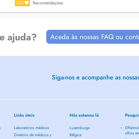
123
Recomendações
de ajuda?
Aceda às nossas FAQ ou cont
Siga-nos e acompanhe as nossas 
Links úteis
Nós estamos lá
Pesqui
o
Laboratórios médicos
Luxemburgo
Oftalmol
olhos e
Diretório de médicos y
Bélgica