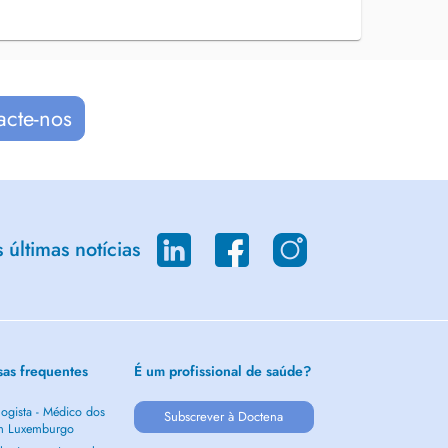
acte-nos
últimas notícias
sas frequentes
É um profissional de saúde?
ogista - Médico dos
Subscrever à Doctena
m Luxemburgo