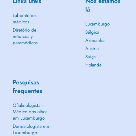
Links úteis
Nós estamos
lá
Laboratórios
médicos
Luxemburgo
Diretório de
Bélgica
médicos y
Alemanha
paramédicos
Áustria
Suíça
Holanda
Pesquisas
frequentes
Oftalmologista -
Médico dos olhos
em Luxemburgo
Dermatologista em
Luxemburgo