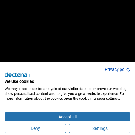
Privacy policy
We use cookies
We may place these for analysis of our visitor data, to improve our website,
show personalised content and to give you a great website experience. For
more information about the cookies open the cookie manager settings.
Accept all
Deny
Settings
É este profissional de saúde?