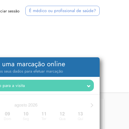
É médico ou profissional de saúde?
iciar sessão
 uma marcação online
 os seus dados para efetuar marcação
>
agosto 2026
09
10
11
12
13
Dom
Seg
Ter
Qua
Qui