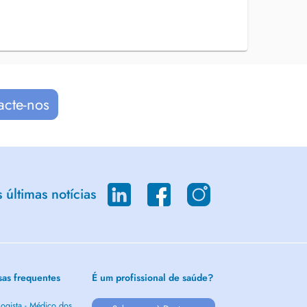
acte-nos
últimas notícias
sas frequentes
É um profissional de saúde?
ogista - Médico dos