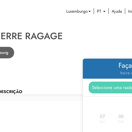
Luxemburgo
PT
Ajuda
In
PIERRE RAGAGE
ourg
Faça
Insira
DESCRIÇÃO
07
08
Sex
Sáb