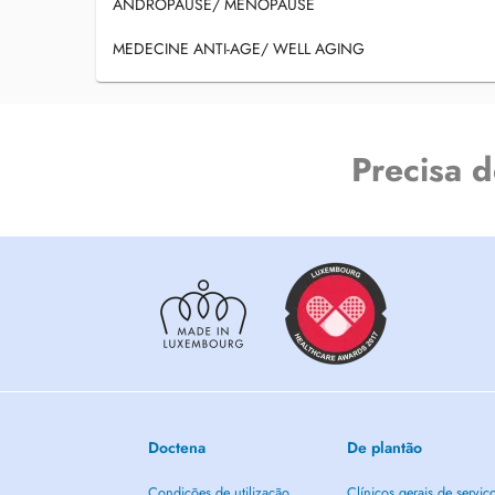
ANDROPAUSE/ MENOPAUSE
MEDECINE ANTI-AGE/ WELL AGING
Precisa 
Doctena
De plantão
Condições de utilização
Clínicos gerais de serviç