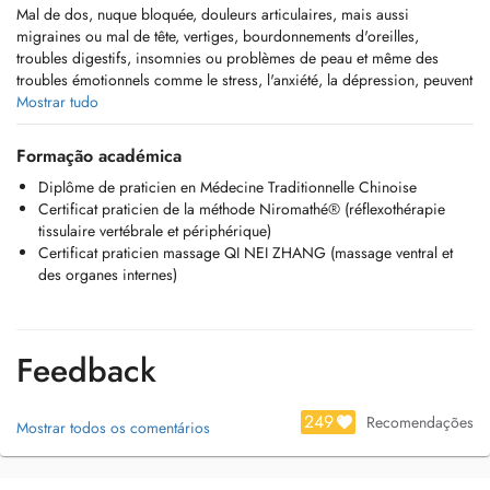
Mal de dos, nuque bloquée, douleurs articulaires, mais aussi
migraines ou mal de tête, vertiges, bourdonnements d'oreilles,
troubles digestifs, insomnies ou problèmes de peau et même des
troubles émotionnels comme le stress, l'anxiété, la dépression, peuvent
persister et affecter votre quotidien.
Mostrar tudo
Grâce à l'acupuncture ainsi que des techniques issues de la Médecine
Formação académica
Traditionnelle Chinoise : Tuina, ventouses, moxibustion et à la méthode
Diplôme de praticien en Médecine Traditionnelle Chinoise
Niromathé, il est souvent possible de soulager certaines douleurs et
Certificat praticien de la méthode Niromathé® (réflexothérapie
diminuer les troubles fonctionnels, même lorsqu'ils sont présents
tissulaire vertébrale et périphérique)
depuis longtemps.
Certificat praticien massage QI NEI ZHANG (massage ventral et
des organes internes)
Chaque séance est adaptée à votre situation, avec une approche
globale et naturelle.
Ma promesse : Vous accompagner avec écoute et précision vers un
Feedback
mieux-être durable.
J'utilise une approche complémentaire à la médecine classique, visant
249
Recomendações
Mostrar todos os comentários
à aider votre corps à retrouver ses capacités d'équilibre.
---------------------------------------------------------------------------------------------------------------