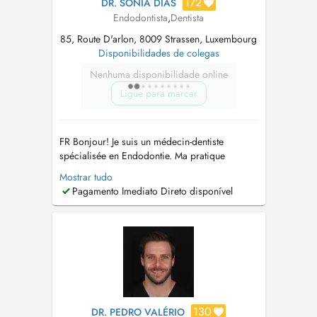
172
DR. SÓNIA DIAS
Endodontista
,
Dentista
85, Route D'arlon, 8009 Strassen, Luxembourg
Disponibilidades de colegas
Nenhuma disponibilidade online
Ligue para marcar
FR Bonjour! Je suis un médecin-dentiste
spécialisée en Endodontie. Ma pratique
clinique est basée sur une approche
Mostrar tudo
conservatrice et peu invasive de la dent,
Pagamento Imediato Direto disponível
utilisant les meilleurs matériaux et techniques
disponibles en dentisterie moderne dans le but
de fournir au patient un excellent traiteme...
130
DR. PEDRO VALÉRIO