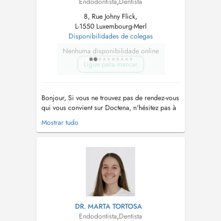
Endodontista
,
Dentista
8, Rue Johny Flick,
L-1550 Luxembourg-Merl
Disponibilidades de colegas
Nenhuma disponibilidade online
Ligue para marcar
Bonjour, Si vous ne trouvez pas de rendez-vous
qui vous convient sur Doctena, n'hésitez pas à
nous appeler directement au cabinet +352 286
Mostrar tudo
6500. Hello, If you do not find an appointment
on Doctena that suits you, do not hesitate to call
us directly at the +352 286 6500. Extractions
dents d...
DR. MARTA TORTOSA
Endodontista
,
Dentista