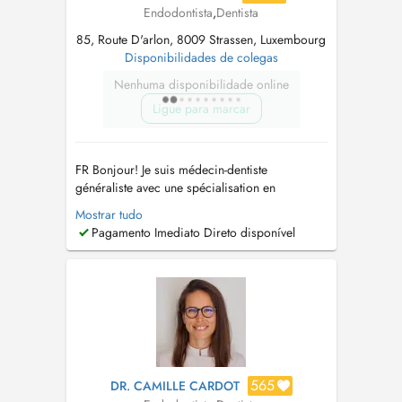
Endodontista
,
Dentista
85, Route D'arlon, 8009 Strassen, Luxembourg
Disponibilidades de colegas
Nenhuma disponibilidade online
Ligue para marcar
FR Bonjour! Je suis médecin-dentiste
généraliste avec une spécialisation en
Endodontie. Dans le but de fournir un
Mostrar tudo
traitement de haute qualité à mes patients, j'ai
Pagamento Imediato Direto disponível
toujours essayé, au fil des ans, de suivre
l'évolution des techniques et des technologies
liées à mes domaines d'intervention. Ma ...
565
DR. CAMILLE CARDOT