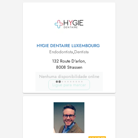
dentaire, vous ne souhaitez pas attendre des
heures voire même des jours. Nous somm...
HYGIE DENTAIRE LUXEMBOURG
Endodontista
,
Dentista
132 Route D'arlon,
8008 Strassen
Nenhuma disponibilidade online
Ligue para marcar