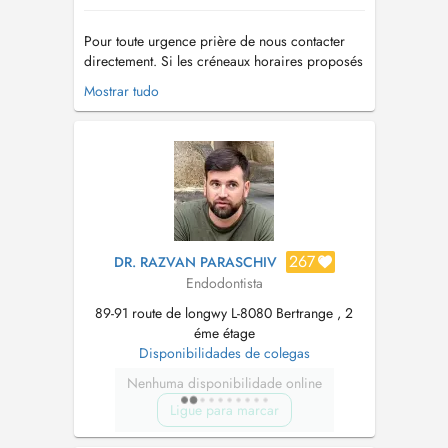
Pour toute urgence prière de nous contacter
directement. Si les créneaux horaires proposés
à la réservation en ligne ne vous conviennent
Mostrar tudo
pas, n'hésitez pas à contacter le cabinet par
téléphone au 31 04 29. Dentisterie Opératoire
Prothèse...
267
DR. RAZVAN PARASCHIV
Endodontista
89-91 route de longwy L-8080 Bertrange , 2
éme étage
Disponibilidades de colegas
Nenhuma disponibilidade online
Ligue para marcar