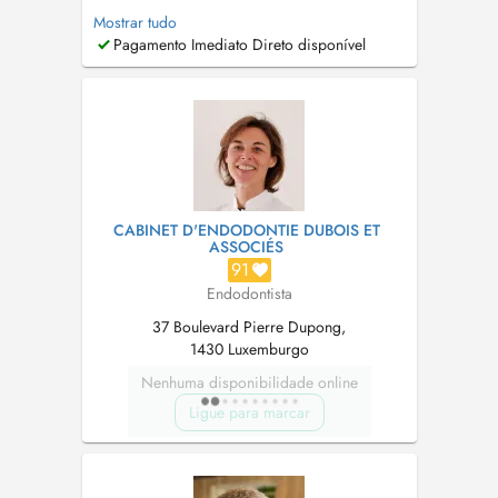
d'expérience dentaire dans 3 pays (Portugal,
Mostrar tudo
France, Luxembourg). Ma pratique est
Pagamento Imediato Direto disponível
davantage axée sur
l'Endodontie/Dévitalisations, suivie de la
Chirurgie/Implantologie. EN Dr. Rui Silva
Pereira is a qualif...
CABINET D'ENDODONTIE DUBOIS ET
ASSOCIÉS
91
Endodontista
37 Boulevard Pierre Dupong,
1430 Luxemburgo
Nenhuma disponibilidade online
Ligue para marcar