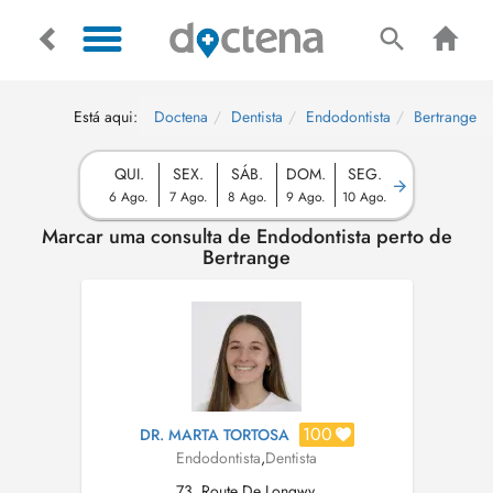
Está aqui:
Doctena
Dentista
Endodontista
Bertrange
QUI.
SEX.
SÁB.
DOM.
SEG.
6 Ago.
7 Ago.
8 Ago.
9 Ago.
10 Ago.
Marcar uma consulta de Endodontista perto de
Bertrange
100
DR. MARTA TORTOSA
Endodontista
,
Dentista
73, Route De Longwy,