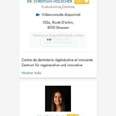
1207
DR. CHRISTIAN HOLSCHER
Endodontista
,
Dentista
Videoconsulta disponível
152a, Route D'arlon,
8010 Strassen
Nenhuma disponibilidade online
Ligue para marcar
Centre de dentisterie régénérative et innovante
Zentrum für regenerative und innovative
Zahnmedizin Centre for regenerative and
Mostrar tudo
innovative dentistry Liebe Patientinnen und
Patienten, herzlich willkommen bei uns in der
Praxis Kiantu! In unserer famili...