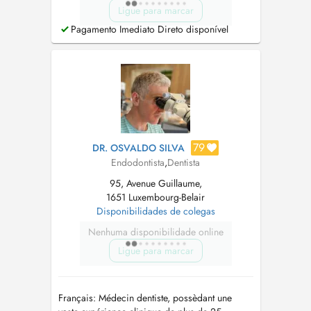
Ligue para marcar
Pagamento Imediato Direto disponível
79
DR. OSVALDO SILVA
Endodontista
,
Dentista
95, Avenue Guillaume,
1651 Luxembourg-Belair
Disponibilidades de colegas
Nenhuma disponibilidade online
Ligue para marcar
Français: Médecin dentiste, possèdant une