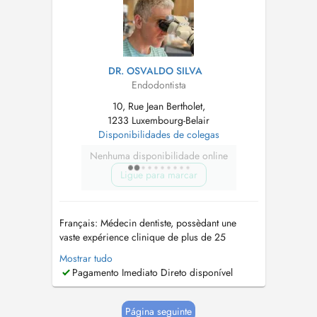
DR. OSVALDO SILVA
Endodontista
10, Rue Jean Bertholet,
1233 Luxembourg-Belair
Disponibilidades de colegas
Nenhuma disponibilidade online
Ligue para marcar
Français: Médecin dentiste, possèdant une
vaste expérience clinique de plus de 25
années. Ancien enseignant universitaire
Mostrar tudo
d'Endodontie, à la Faculté de médecine de
Pagamento Imediato Direto disponível
l'université de CoimbraPortugal et à l'Université
catholique portugaise. Expérience approfondie
dans les urgences hospitalières buc...
Página seguinte