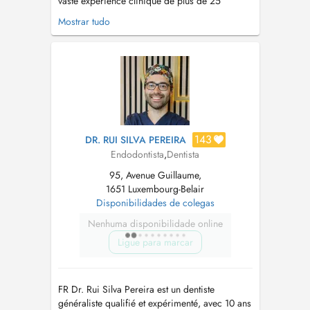
vaste expérience clinique de plus de 25
années. Ancien enseignant universitaire
Mostrar tudo
d'Endodontie, à la Faculté de médecine de
l'université de CoimbraPortugal et à l'Université
catholique portugaise. Expérience approfondie
dans les urgences hospitalières buc...
143
DR. RUI SILVA PEREIRA
Endodontista
,
Dentista
95, Avenue Guillaume,
1651 Luxembourg-Belair
Disponibilidades de colegas
Nenhuma disponibilidade online
Ligue para marcar
FR Dr. Rui Silva Pereira est un dentiste
généraliste qualifié et expérimenté, avec 10 ans