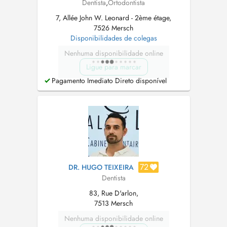
Dentista
,
Ortodontista
7, Allée John W. Leonard - 2ème étage,
7526 Mersch
Disponibilidades de colegas
Nenhuma disponibilidade online
Ligue para marcar
Pagamento Imediato Direto disponível
72
DR. HUGO TEIXEIRA
Dentista
83, Rue D'arlon,
7513 Mersch
Nenhuma disponibilidade online