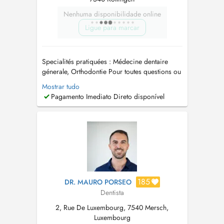
Nenhuma disponibilidade online
Ligue para marcar
Specialités pratiquées : Médecine dentaire
génerale, Orthodontie Pour toutes questions ou
urgences merci de contacter directement le
Mostrar tudo
cabinet par téléphone au 328371 ou par mail
Pagamento Imediato Direto disponível
secretariat@drfritsch.lu
...
185
DR. MAURO PORSEO
Dentista
2, Rue De Luxembourg, 7540 Mersch,
Luxembourg