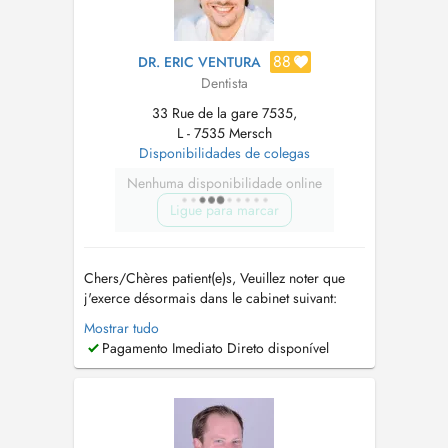
88
DR. ERIC VENTURA
Dentista
33 Rue de la gare 7535,
L - 7535 Mersch
Disponibilidades de colegas
Nenhuma disponibilidade online
Ligue para marcar
Chers/Chères patient(e)s, Veuillez noter que
j'exerce désormais dans le cabinet suivant:
Cabinet medico dentaire de Mersch (lundi,
Mostrar tudo
mercredi, jeudi et vendredi) 33, rue de la Gare
Pagamento Imediato Direto disponível
L-7535 MERSCH tél: 26 32 00 84 Traitements
conservateurs / Conservative rehabilitation,
Réhabilitations prot...