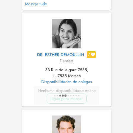
gratuites. Traitements conservateurs /
Mostrar tudo
Conservative rehabilitation, Réhabilitations
prothétiques / Prosthodontics, Esthétique du
sourire / Esthetic dentistry....
7
DR. ESTHER DEMOULLIN
Dentista
33 Rue de la gare 7535,
L - 7535 Mersch
Disponibilidades de colegas
Nenhuma disponibilidade online
Ligue para marcar