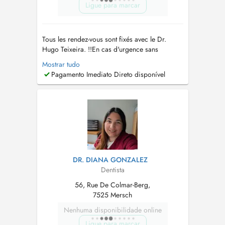
Ligue para marcar
Tous les rendez-vous sont fixés avec le Dr.
Hugo Teixeira. !!En cas d'urgence sans
créneau disponible, contactez le 621 714 589
Mostrar tudo
(DUEDELANGE) où 28 79 99 97 (MERSCH)
Pagamento Imediato Direto disponível
pour un accueil immédiat!!! Parking
Dudelange: www.oral-lux.com/parking --
Domaines d'Expertise
____________________...
DR. DIANA GONZALEZ
Dentista
56, Rue De Colmar-Berg,
7525 Mersch
Nenhuma disponibilidade online
Ligue para marcar