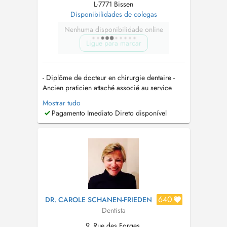
L-7771 Bissen
Disponibilidades de colegas
Nenhuma disponibilidade online
Ligue para marcar
- Diplôme de docteur en chirurgie dentaire -
Ancien praticien attaché associé au service
dodontologie au APHP Pitié salpêtrière paris -
Mostrar tudo
Ancien praticien attaché associé au service de
Pagamento Imediato Direto disponível
chirurgie maxillo faciale et stomatologie -
centre hospitalier de Gonesse - Ancien
praticien attaché associé au...
640
DR. CAROLE SCHANEN-FRIEDEN
Dentista
9, Rue des Forges,