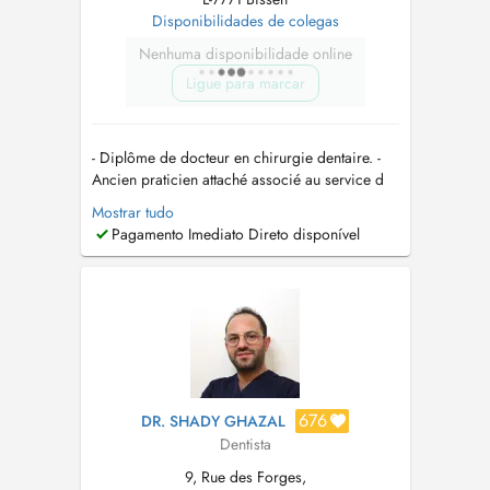
Disponibilidades de colegas
Nenhuma disponibilidade online
Ligue para marcar
- Diplôme de docteur en chirurgie dentaire. -
Ancien praticien attaché associé au service d
´odontologie au APHP ,Hôpital Henri Mondor
Mostrar tudo
Créteil,Île-de-France. -Diplôme universitaire
Pagamento Imediato Direto disponível
Croissance cranio-faciale orthopédie dento-
maxillo-faciale (Université Paris V Descartes). -
Certificat d'étude supérie...
676
DR. SHADY GHAZAL
Dentista
9, Rue des Forges,