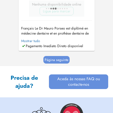
Nenhuma disponibilidade online
Ligue para marcar
Français Le Dr Mauro Porseo est diplômé en
médecine dentaire et en prothèse dentaire de
l'Université de Rome Tor Vergata. En 2013, il
Mostrar tudo
invente le premier expanseur palatin rapide
Pagamento Imediato Direto disponível
avec approche vestibulaire, sujet de sa thèse, et
deux ans plus tard, il obtient le brevet dont il est
propriétaire....
Página seguinte
Precisa de
Aceda às nossas FAQ ou
contacte-nos
ajuda?