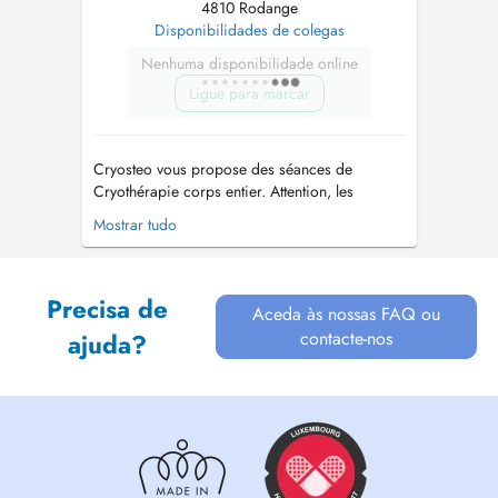
4810 Rodange
Disponibilidades de colegas
Nenhuma disponibilidade online
Ligue para marcar
Cryosteo vous propose des séances de
Cryothérapie corps entier. Attention, les
séances sont sujettes à un questionnaire
Mostrar tudo
médical strict que vous devrez valider avant
votre première séance. Venez rebooster votre
corps et récupérer!!!...
Precisa de
Aceda às nossas FAQ ou
contacte-nos
ajuda?