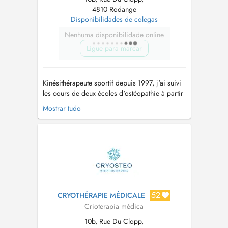
4810 Rodange
Disponibilidades de colegas
Nenhuma disponibilidade online
Ligue para marcar
Kinésithérapeute sportif depuis 1997, j'ai suivi
les cours de deux écoles d'ostéopathie à partir
de 2002 (CREDO France et BELSO Belgique).
Mostrar tudo
Très actif dans le monde du football haut
niveau, je suis également formé à traiter les
bébés et les adolescents (crânioplagies,
torticolis, troubles digestifs, ...
52
CRYOTHÉRAPIE MÉDICALE
Crioterapia médica
10b, Rue Du Clopp,