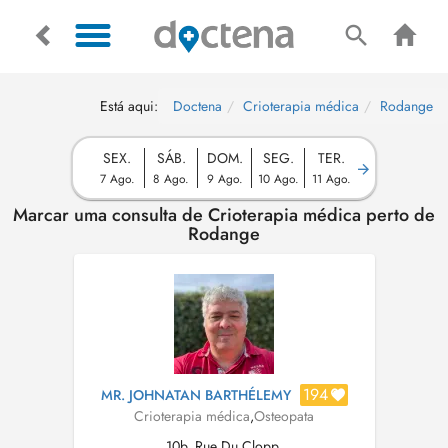
Está aqui:
Doctena
Crioterapia médica
Rodange
SEX.
SÁB.
DOM.
SEG.
TER.
7 Ago.
8 Ago.
9 Ago.
10 Ago.
11 Ago.
Marcar uma consulta de Crioterapia médica perto de
Rodange
194
MR. JOHNATAN BARTHÉLEMY
Crioterapia médica
,
Osteopata
10b, Rue Du Clopp,