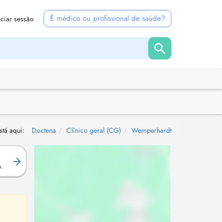
É médico ou profissional de saúde?
iciar sessão
stá aqui:
Doctena
Clínico geral (CG)
Wemperhardt
.
o.