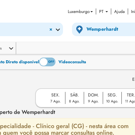
Luxemburgo
PT
Ajuda
In
×
m
o Direto disponível
Videoconsulta
ON
OFF
E
SEX.
SÁB.
DOM.
SEG.
TER
7 Ago.
8 Ago.
9 Ago.
10 Ago.
11 Ag
) perto de Wemperhardt
ecialidade - Clínico geral (CG) - nesta área com
m quem você possa marcar consultas online.