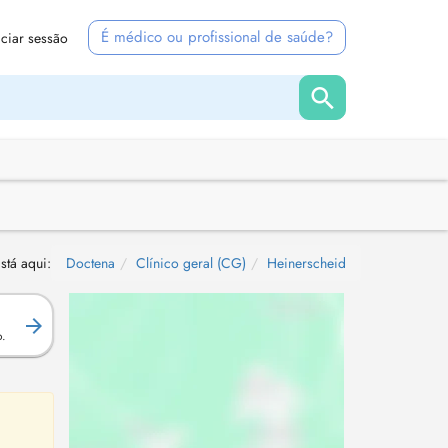
É médico ou profissional de saúde?
iciar sessão
stá aqui:
Doctena
Clínico geral (CG)
Heinerscheid
.
o.