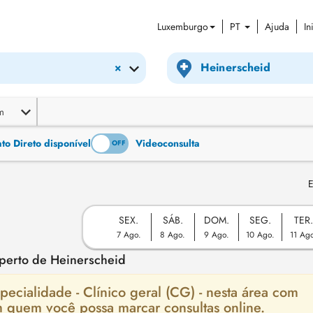
Luxemburgo
PT
Ajuda
In
×
m
o Direto disponível
Videoconsulta
ON
OFF
E
SEX.
SÁB.
DOM.
SEG.
TER
7 Ago.
8 Ago.
9 Ago.
10 Ago.
11 Ag
 perto de Heinerscheid
ecialidade - Clínico geral (CG) - nesta área com
m quem você possa marcar consultas online.