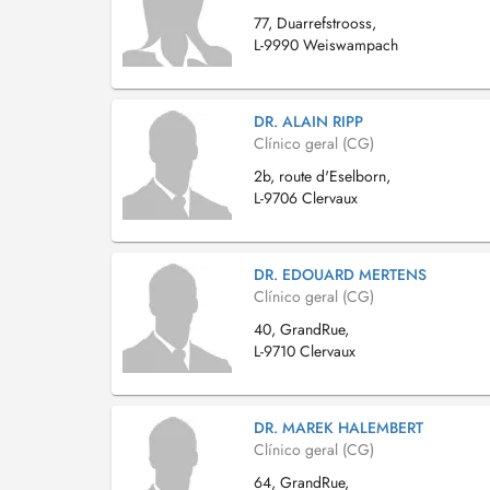
77, Duarrefstrooss,
L-9990 Weiswampach
DR. ALAIN RIPP
Clínico geral (CG)
2b, route d'Eselborn,
L-9706 Clervaux
DR. EDOUARD MERTENS
Clínico geral (CG)
40, GrandRue,
L-9710 Clervaux
DR. MAREK HALEMBERT
Clínico geral (CG)
64, GrandRue,