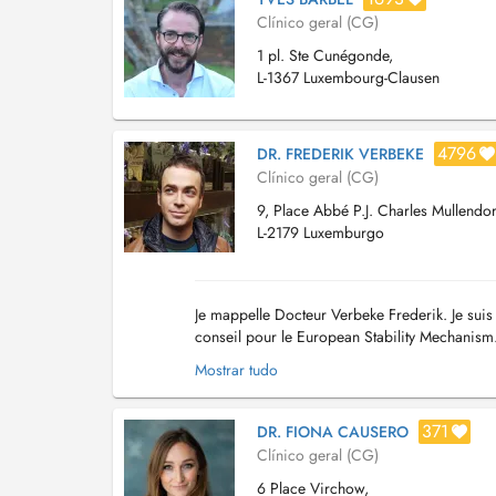
Clínico geral (CG)
1 pl. Ste Cunégonde,
L-1367 Luxembourg-Clausen
4796
DR. FREDERIK VERBEKE
Clínico geral (CG)
9, Place Abbé P.J. Charles Mullendor
L-2179 Luxemburgo
Je mappelle Docteur Verbeke Frederik. Je sui
conseil pour le European Stability Mechanis
Kirchberg à la Place Abbé P.J. Charles Mullen
Mostrar tudo
371
DR. FIONA CAUSERO
Clínico geral (CG)
6 Place Virchow,