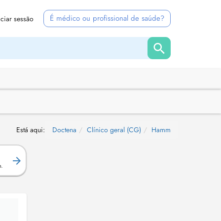
É médico ou profissional de saúde?
iciar sessão
Está aqui:
Doctena
Clínico geral (CG)
Hamm
.
o.