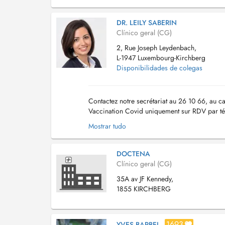
DR. LEILY SABERIN
Clínico geral (CG)
2, Rue Joseph Leydenbach,
L-1947 Luxembourg-Kirchberg
Disponibilidades de colegas
Contactez notre secrétariat au 26 10 66, au ca
Vaccination Covid uniquement sur RDV par té
d'honoraire pour convenance personnelle ser
Mostrar tudo
DOCTENA
Clínico geral (CG)
35A av JF Kennedy,
1855 KIRCHBERG
1693
YVES BARBEL