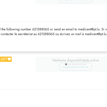
ll the following number 621288065 or send an email to
medicent@pt.lu
. Si 
 contacter le secrétariat au 621288065 ou écrivez un mail à
medicent@pt.lu
..
697
Nenhuma disponibilidade online
Ligue para marcar