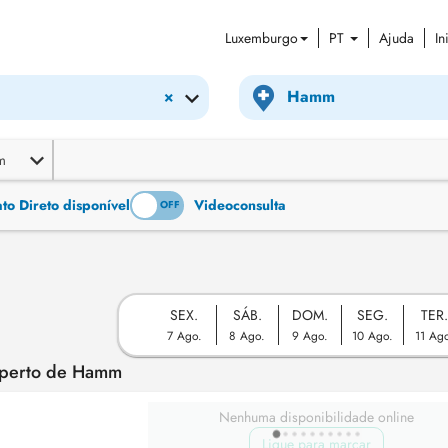
Luxemburgo
PT
Ajuda
In
×
m
o Direto disponível
Videoconsulta
ON
OFF
SEX.
SÁB.
DOM.
SEG.
TER
7 Ago.
8 Ago.
9 Ago.
10 Ago.
11 Ag
) perto de Hamm
Nenhuma disponibilidade online
Ligue para marcar