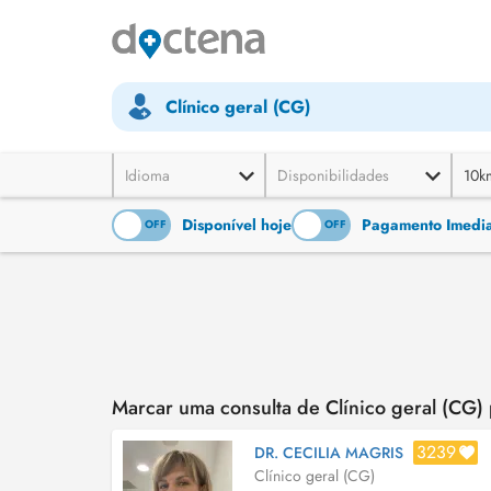
Clínico geral (CG)
Idioma
Disponibilidades
10k
Disponível hoje
Pagamento Imediat
ON
OFF
ON
OFF
Marcar uma consulta de Clínico geral (CG
3239
DR. CECILIA MAGRIS
Clínico geral (CG)