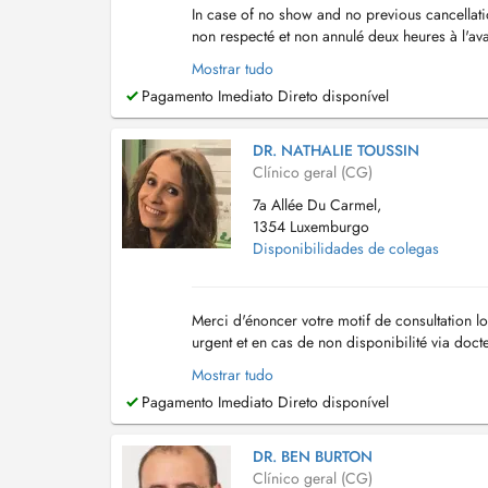
In case of no show and no previous cancellatio
non respecté et non annulé deux heures à l'ava
Mostrar tudo
Pagamento Imediato Direto disponível
DR. NATHALIE TOUSSIN
Clínico geral (CG)
7a Allée Du Carmel,
1354 Luxemburgo
Disponibilidades de colegas
Merci d'énoncer votre motif de consultation lo
urgent et en cas de non disponibilité via doc
medicent@pt.lu
. En cas de rendez-vous no...
Mostrar tudo
Pagamento Imediato Direto disponível
DR. BEN BURTON
Clínico geral (CG)