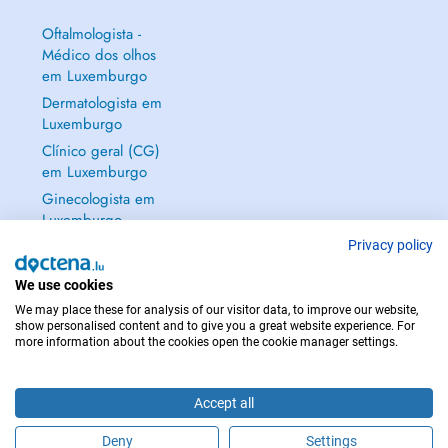
Oftalmologista -
Médico dos olhos
em Luxemburgo
Dermatologista em
Luxemburgo
Clínico geral (CG)
em Luxemburgo
Ginecologista em
Luxemburgo
Mostrar tudo →
Privacy policy
We use cookies
We may place these for analysis of our visitor data, to improve our website,
show personalised content and to give you a great website experience. For
more information about the cookies open the cookie manager settings.
EM CASO DE EMERGÊNCIA, CONTACTE : 112
Copyright © 2026 - DOCTENA S.A. 42, Rue de la Vallée, L-2661 Luxembourg
Accept all
Deny
Settings
Faça uma marcação online