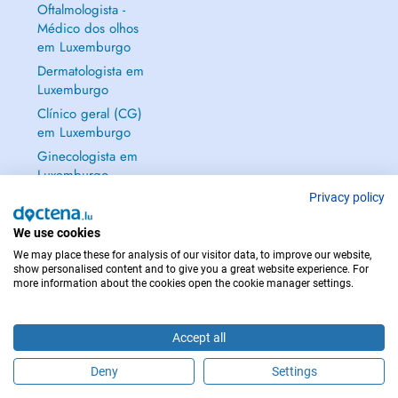
Oftalmologista -
Médico dos olhos
em Luxemburgo
Dermatologista em
Luxemburgo
Clínico geral (CG)
em Luxemburgo
Ginecologista em
Luxemburgo
Mostrar tudo →
Privacy policy
We use cookies
We may place these for analysis of our visitor data, to improve our website,
show personalised content and to give you a great website experience. For
more information about the cookies open the cookie manager settings.
EM CASO DE EMERGÊNCIA, CONTACTE : 112
Copyright © 2026 - DOCTENA S.A. 42, Rue de la Vallée, L-2661 Luxembourg
Accept all
Deny
Settings
Faça uma marcação online