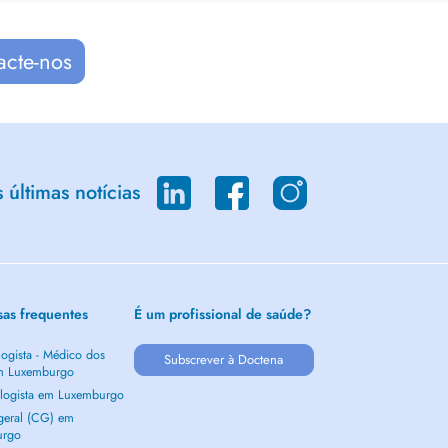
acte-nos
últimas notícias
sas frequentes
É um profissional de saúde?
ogista - Médico dos
Subscrever à Doctena
m Luxemburgo
logista em Luxemburgo
 geral (CG) em
urgo