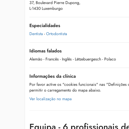
37, Boulevard Pierre Dupong,
L-1430 Luxemburgo
Especialidades
Dentista
-
Ortodontista
Idiomas falados
Alemão
- Francês
- Inglês
- Lëtzebuergesch
- Polaco
Informações da clínica
Por favor active os "cookies funcionais" nas "Definições
permitir o carregamento do mapa abaixo.
Ver localização no mapa
Equipa - 6 profissionais d