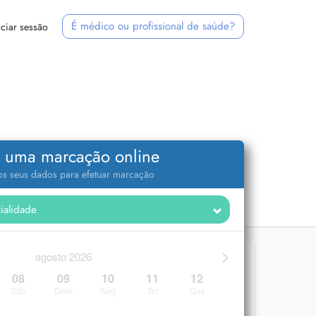
É médico ou profissional de saúde?
iciar sessão
 uma marcação online
 os seus dados para efetuar marcação
>
agosto 2026
08
09
10
11
12
Sáb
Dom
Seg
Ter
Qua