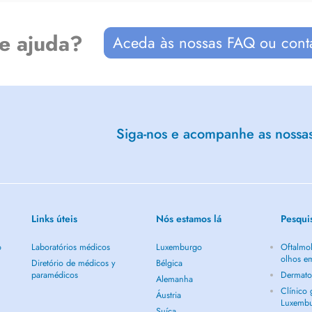
de ajuda?
Aceda às nossas FAQ ou cont
Siga-nos e acompanhe as nossas 
Links úteis
Nós estamos lá
Pesqui
o
Laboratórios médicos
Luxemburgo
Oftalmol
olhos e
Diretório de médicos y
Bélgica
paramédicos
Dermato
Alemanha
Clínico
Áustria
Luxemb
Suíça