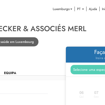
Luxemburgo
PT
Ajuda
In
ECKER & ASSOCIÉS MERL
de saúde em Luxembourg
Faça
Insira
EQUIPA
06
07
Qui
Sex